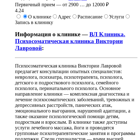
Первичный прием —
от
2900
…
до
12000 ₽
4.24
О клинике
Адрес
Расписание
Услуги
Запись в клинику
Информация о клинике —
ВЛ Клиника.
Психосоматическая клиника Виктории
Лавровой
:
Психосоматическая клиника Виктории Лавровой
предлагает консультации опытных специалистов:
невролога, психиатра, психотерапевта, психолога,
детского и подросткового психолога, семейного
психолога, перинатального психолога. Основное
направление клиники — комплексная диагностика и
лечение психосоматических заболеваний, тревожных и
депрессивных расстройств, панических атак,
эмоционального выгорания, нарушений адаптации, а
также оказание психологической помощи детям,
подросткам и взрослым. В клинике также доступны
услуги лечебного массажа, йоги и проводятся
групповые психотерапевтические занятия и программы
поддержки. Среди специалистов — врачи высшей