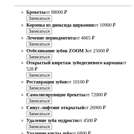
Брекеты
от
88000 ₽
Записаться
Коронка из диоксида циркония
от
10900 ₽
Записаться
Лечение периодонтита
от
4665 ₽
Записаться
Отбеливание зубов ZOOM 3
от
25000 ₽
Записаться
Открытый кюретаж зубодесневого кармана
от
528 ₽
Записаться
Реставрация зубов
от
10100 ₽
Записаться
Самолигирующие брекеты
от
72000 ₽
Записаться
Синус-лифтинг открытый
от
26900 ₽
Записаться
Удаление зуба мудрости
от
4500 ₽
Записаться
Удаление кисты зуба
от
6800 ₽