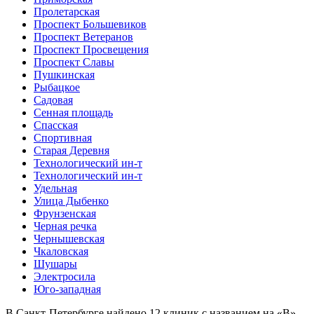
Пролетарская
Проспект Большевиков
Проспект Ветеранов
Проспект Просвещения
Проспект Славы
Пушкинская
Рыбацкое
Садовая
Сенная площадь
Спасская
Спортивная
Старая Деревня
Технологический ин-т
Технологический ин-т
Удельная
Улица Дыбенко
Фрунзенская
Черная речка
Чернышевская
Чкаловская
Шушары
Электросила
Юго-западная
В Санкт-Петербурге найдено
12
клиник с названием на «В».