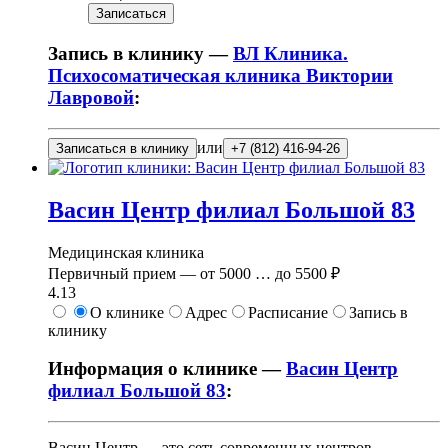
Записаться
Запись в клинику —
ВЛ Клиника.
Психосоматическая клиника Виктории
Лавровой
:
или
Записаться в клинику
+7 (812) 416-94-26
Васин Центр филиал Большой 83
Медицинская клиника
Первичный прием —
от
5000
…
до
5500 ₽
4.13
О клинике
Адрес
Расписание
Запись в
клинику
Информация о клинике —
Васин Центр
филиал Большой 83
:
Васин Центр — это сеть современных центров