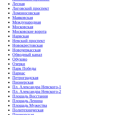
Лесная
Лиговский проспект
Ломоносовская
Маяковская
Международная
Московская
Московские ворота
Нарвская
Невский проспект
Новокрестовская
Новочеркасская
Обводный канал
Обухово
Озерки
Парк Победы
Парнас
Петроградская
Пионерская
Пл. Александра Невского-1
Пл. Александра Невского-2
Площадь Восстания
Площадь Ленина
Площадь Мужества
Политехническая
Приморская