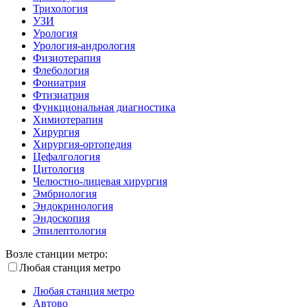
Трихология
УЗИ
Урология
Урология-андрология
Физиотерапия
Флебология
Фониатрия
Фтизиатрия
Функциональная диагностика
Химиотерапия
Хирургия
Хирургия-ортопедия
Цефалгология
Цитология
Челюстно-лицевая хирургия
Эмбриология
Эндокринология
Эндоскопия
Эпилептология
Возле станции метро:
Любая станция метро
Любая станция метро
Автово