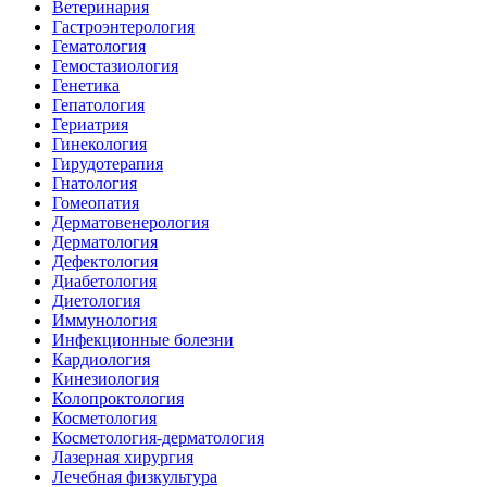
Ветеринария
Гастроэнтерология
Гематология
Гемостазиология
Генетика
Гепатология
Гериатрия
Гинекология
Гирудотерапия
Гнатология
Гомеопатия
Дерматовенерология
Дерматология
Дефектология
Диабетология
Диетология
Иммунология
Инфекционные болезни
Кардиология
Кинезиология
Колопроктология
Косметология
Косметология-дерматология
Лазерная хирургия
Лечебная физкультура