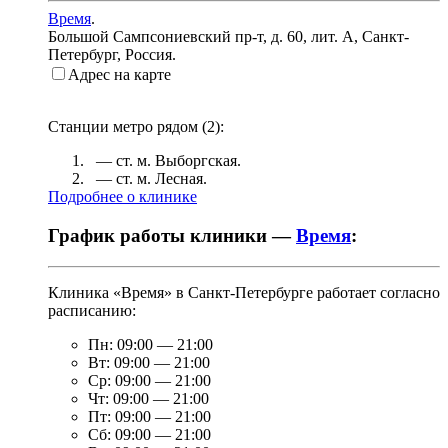
Время
.
Большой Сампсониевский пр-т, д. 60, лит. А
,
Санкт-
Петербург, Россия
.
Адрес на карте
Станции метро рядом (
2
):
— ст. м.
Выборгская
.
— ст. м.
Лесная
.
Подробнее о клинике
График работы клиники —
Время
:
Клиника «Время» в Санкт-Петербурге работает согласно
расписанию:
Пн:
09:00
—
21:00
Вт:
09:00
—
21:00
Ср:
09:00
—
21:00
Чт:
09:00
—
21:00
Пт:
09:00
—
21:00
Сб:
09:00
—
21:00