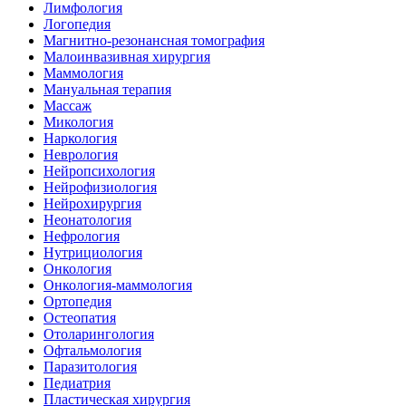
Лимфология
Логопедия
Магнитно-резонансная томография
Малоинвазивная хирургия
Маммология
Мануальная терапия
Массаж
Микология
Наркология
Неврология
Нейропсихология
Нейрофизиология
Нейрохирургия
Неонатология
Нефрология
Нутрициология
Онкология
Онкология-маммология
Ортопедия
Остеопатия
Отоларингология
Офтальмология
Паразитология
Педиатрия
Пластическая хирургия