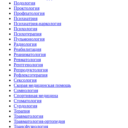
Подология
Проктология
Профпатология
Психиатрия
Психиатрия-наркология
Психология
Психотерапия
Пульмонология
Радиология
Реабилитация
Реаниматология
Ревматология
Рентгенология
Репродуктология
Рефлексотерапия
Сексология
Скорая медицинская помощь
Сомнология
Спортивная медицина
Стоматология
Сурдология
Терапия
Травматология
Травматология-ортопедия
Трансфузиология