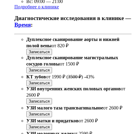
Вс:
09:00
—
21:00
Подробнее о клинике
Диагностические исследования в клинике —
Время
:
Дуплексное сканирование аорты и нижней
полой вены
от
820 ₽
Записаться
Дуплексное сканирование магистральных
сосудов головы
от
1500 ₽
Записаться
КТ зубов
от
1990 ₽
(
3500 ₽
)
-43%
Записаться
УЗИ внутренних женских половых органов
от
2600 ₽
Записаться
УЗИ малого таза трансвагинальное
от
2600 ₽
Записаться
УЗИ матки и придатков
от
2600 ₽
Записаться
УЗИ молочных желез
от
2590 ₽