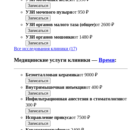
Записаться
УЗИ мочевого пузыря
от
950 ₽
Записаться
УЗИ органов малого таза (общее)
от
2600 ₽
Записаться
УЗИ органов мошонки
от
1480 ₽
Записаться
Все исследования клиники (17)
Медицинские услуги клиники —
Время
:
Безметалловая керамика
от
9000 ₽
Записаться
Внутримышечная инъекция
от
400 ₽
Записаться
Инфильтрационная анестезия в стоматологии
от
300 ₽
Записаться
Исправление прикуса
от
7500 ₽
Записаться
Кератотопография
от
2400 ₽