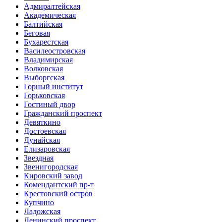
Адмиралтейская
Академическая
Балтийская
Беговая
Бухарестская
Василеостровская
Владимирская
Волковская
Выборгская
Горный институт
Горьковская
Гостиный двор
Гражданский проспект
Девяткино
Достоевская
Дунайская
Елизаровская
Звездная
Звенигородская
Кировский завод
Комендантский пр-т
Крестовский остров
Купчино
Ладожская
Ленинский проспект