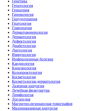
Генетика
Гепатология
Гериатрия
Гинекология
Гирудотерапия
Гнатология
Гомеопатия
Дерматовенерология
Дерматология
Дефектология
Диабетология
Диетология
Иммунология
Инфекционные болезни
Кардиология
Кинезиология
Колопроктология
Косметология
Косметология-дерматология
Лазерная хирургия
Лечебная физкультура
Лимфология
Логопедия
Магнитно-резонансная томография
Малоинвазивная хирургия