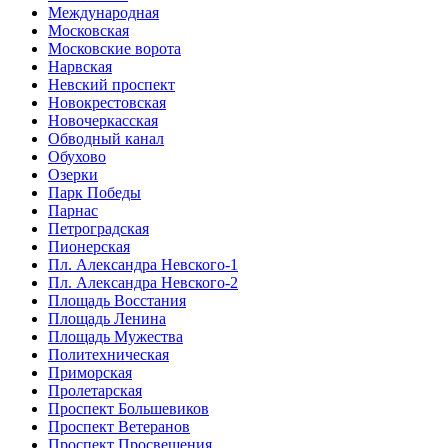
Международная
Московская
Московские ворота
Нарвская
Невский проспект
Новокрестовская
Новочеркасская
Обводный канал
Обухово
Озерки
Парк Победы
Парнас
Петроградская
Пионерская
Пл. Александра Невского-1
Пл. Александра Невского-2
Площадь Восстания
Площадь Ленина
Площадь Мужества
Политехническая
Приморская
Пролетарская
Проспект Большевиков
Проспект Ветеранов
Проспект Просвещения