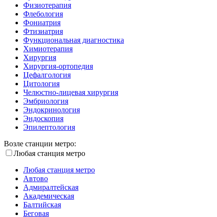
Физиотерапия
Флебология
Фониатрия
Фтизиатрия
Функциональная диагностика
Химиотерапия
Хирургия
Хирургия-ортопедия
Цефалгология
Цитология
Челюстно-лицевая хирургия
Эмбриология
Эндокринология
Эндоскопия
Эпилептология
Возле станции метро:
Любая станция метро
Любая станция метро
Автово
Адмиралтейская
Академическая
Балтийская
Беговая