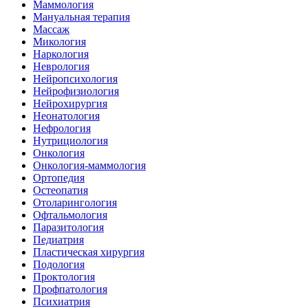
Маммология
Мануальная терапия
Массаж
Микология
Наркология
Неврология
Нейропсихология
Нейрофизиология
Нейрохирургия
Неонатология
Нефрология
Нутрициология
Онкология
Онкология-маммология
Ортопедия
Остеопатия
Отоларингология
Офтальмология
Паразитология
Педиатрия
Пластическая хирургия
Подология
Проктология
Профпатология
Психиатрия