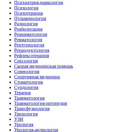
Психиатрия-наркология
Психология
Психотерапия
Пульмонология
Радиология
Реабилитация
Реаниматология
Ревматология
Рентгенология
Репродуктология
Рефлексотерапия
Сексология
Скорая медицинская помощь
Сомнология
Спортивная медицина
Стоматология
Сурдология
Терапия
Травматология
Травматология-ортопедия
Трансфузиология
Трихология
УЗИ
Урология
Урология-андрология