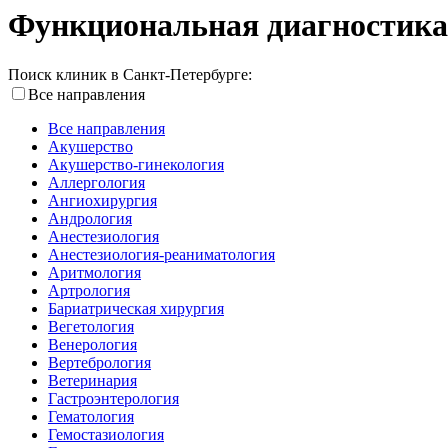
Функциональная диагностика
Поиск клиник в Санкт-Петербурге:
Все направления
Все направления
Акушерство
Акушерство-гинекология
Аллергология
Ангиохирургия
Андрология
Анестезиология
Анестезиология-реаниматология
Аритмология
Артрология
Бариатрическая хирургия
Вегетология
Венерология
Вертебрология
Ветеринария
Гастроэнтерология
Гематология
Гемостазиология