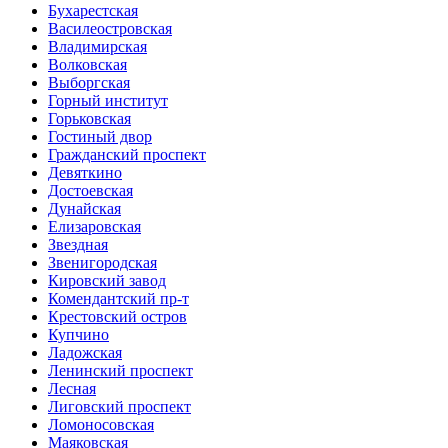
Бухарестская
Василеостровская
Владимирская
Волковская
Выборгская
Горный институт
Горьковская
Гостиный двор
Гражданский проспект
Девяткино
Достоевская
Дунайская
Елизаровская
Звездная
Звенигородская
Кировский завод
Комендантский пр-т
Крестовский остров
Купчино
Ладожская
Ленинский проспект
Лесная
Лиговский проспект
Ломоносовская
Маяковская