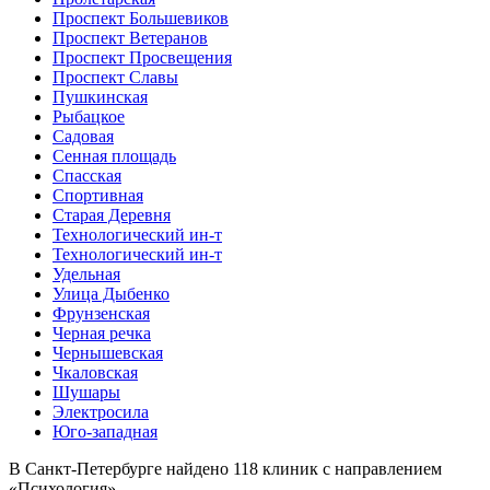
Проспект Большевиков
Проспект Ветеранов
Проспект Просвещения
Проспект Славы
Пушкинская
Рыбацкое
Садовая
Сенная площадь
Спасская
Спортивная
Старая Деревня
Технологический ин-т
Технологический ин-т
Удельная
Улица Дыбенко
Фрунзенская
Черная речка
Чернышевская
Чкаловская
Шушары
Электросила
Юго-западная
В Санкт-Петербурге найдено
118
клиник с направлением
«Психология».