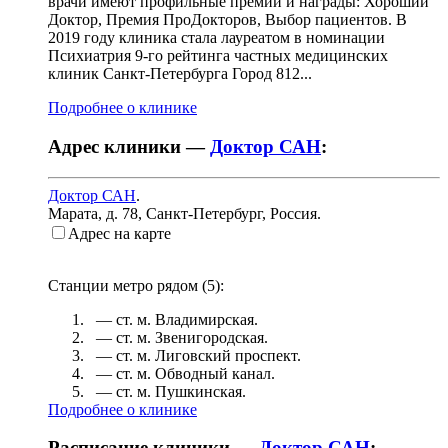
врачи имеют профильные премии и награды: Хороший
Доктор, Премия ПроДокторов, Выбор пациентов. В
2019 году клиника стала лауреатом в номинации
Психиатрия 9-го рейтинга частных медицинских
клиник Санкт-Петербурга Город 812...
Подробнее о клинике
Адрес клиники —
Доктор САН
:
Доктор САН
.
Марата, д. 78
,
Санкт-Петербург, Россия
.
Адрес на карте
Станции метро рядом (
5
):
— ст. м.
Владимирская
.
— ст. м.
Звенигородская
.
— ст. м.
Лиговский проспект
.
— ст. м.
Обводный канал
.
— ст. м.
Пушкинская
.
Подробнее о клинике
Расписание клиники —
Доктор САН
: