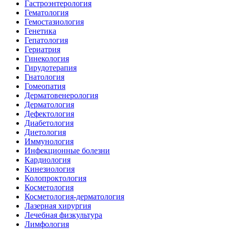
Гастроэнтерология
Гематология
Гемостазиология
Генетика
Гепатология
Гериатрия
Гинекология
Гирудотерапия
Гнатология
Гомеопатия
Дерматовенерология
Дерматология
Дефектология
Диабетология
Диетология
Иммунология
Инфекционные болезни
Кардиология
Кинезиология
Колопроктология
Косметология
Косметология-дерматология
Лазерная хирургия
Лечебная физкультура
Лимфология