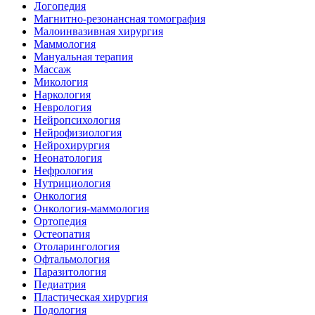
Логопедия
Магнитно-резонансная томография
Малоинвазивная хирургия
Маммология
Мануальная терапия
Массаж
Микология
Наркология
Неврология
Нейропсихология
Нейрофизиология
Нейрохирургия
Неонатология
Нефрология
Нутрициология
Онкология
Онкология-маммология
Ортопедия
Остеопатия
Отоларингология
Офтальмология
Паразитология
Педиатрия
Пластическая хирургия
Подология