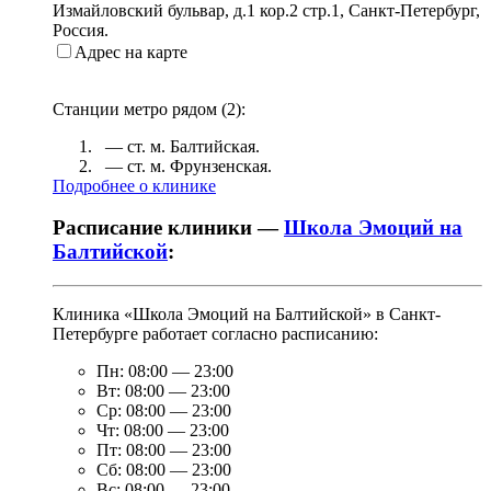
Измайловский бульвар, д.1 кор.2 стр.1
,
Санкт-Петербург,
Россия
.
Адрес на карте
Станции метро рядом (
2
):
— ст. м.
Балтийская
.
— ст. м.
Фрунзенская
.
Подробнее о клинике
Расписание клиники —
Школа Эмоций на
Балтийской
:
Клиника «Школа Эмоций на Балтийской» в Санкт-
Петербурге работает согласно расписанию:
Пн:
08:00
—
23:00
Вт:
08:00
—
23:00
Ср:
08:00
—
23:00
Чт:
08:00
—
23:00
Пт:
08:00
—
23:00
Сб:
08:00
—
23:00
Вс:
08:00
—
23:00