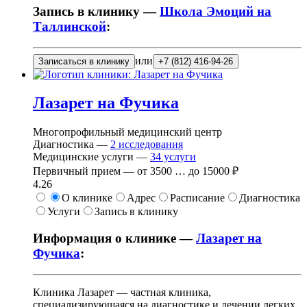
Запись в клинику —
Школа Эмоций на
Таллинской
:
или
Записаться в клинику
+7 (812) 416-94-26
Лазарет на Фучика
Многопрофильный медицинский центр
Диагностика —
2
исследования
Медицинские услуги —
34
услуги
Первичный прием —
от
3500
…
до
15000 ₽
4.26
О клинике
Адрес
Расписание
Диагностика
Услуги
Запись в клинику
Информация о клинике —
Лазарет на
Фучика
:
Клиника Лазарет — частная клиника,
специализирующаяся на диагностике и лечении легких,