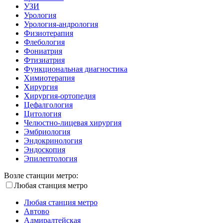
УЗИ
Урология
Урология-андрология
Физиотерапия
Флебология
Фониатрия
Фтизиатрия
Функциональная диагностика
Химиотерапия
Хирургия
Хирургия-ортопедия
Цефалгология
Цитология
Челюстно-лицевая хирургия
Эмбриология
Эндокринология
Эндоскопия
Эпилептология
Возле станции метро:
Любая станция метро
Любая станция метро
Автово
Адмиралтейская