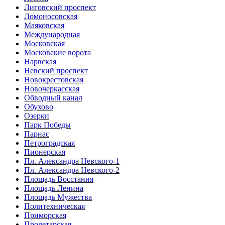
Лиговский проспект
Ломоносовская
Маяковская
Международная
Московская
Московские ворота
Нарвская
Невский проспект
Новокрестовская
Новочеркасская
Обводный канал
Обухово
Озерки
Парк Победы
Парнас
Петроградская
Пионерская
Пл. Александра Невского-1
Пл. Александра Невского-2
Площадь Восстания
Площадь Ленина
Площадь Мужества
Политехническая
Приморская
Пролетарская