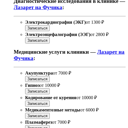
Диагностические исследования в клинике —
Лазарет на Фучика
:
Электрокардиография (ЭКГ)
от
1300 ₽
Записаться
Электроэнцефалография (ЭЭГ)
от
2800 ₽
Записаться
Медицинские услуги клиники —
Лазарет на
Фучика
:
Акупунктура
от
7000 ₽
Записаться
Гипноз
от
10000 ₽
Записаться
Кодирование от курения
от
10000 ₽
Записаться
Медикаментозные методы
от
6000 ₽
Записаться
Плазмаферез
от
7000 ₽