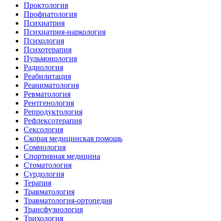
Проктология
Профпатология
Психиатрия
Психиатрия-наркология
Психология
Психотерапия
Пульмонология
Радиология
Реабилитация
Реаниматология
Ревматология
Рентгенология
Репродуктология
Рефлексотерапия
Сексология
Скорая медицинская помощь
Сомнология
Спортивная медицина
Стоматология
Сурдология
Терапия
Травматология
Травматология-ортопедия
Трансфузиология
Трихология