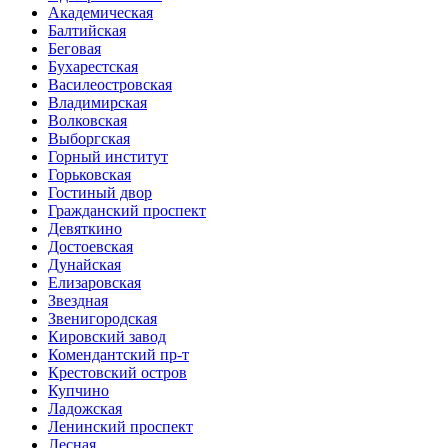
Академическая
Балтийская
Беговая
Бухарестская
Василеостровская
Владимирская
Волковская
Выборгская
Горный институт
Горьковская
Гостиный двор
Гражданский проспект
Девяткино
Достоевская
Дунайская
Елизаровская
Звездная
Звенигородская
Кировский завод
Комендантский пр-т
Крестовский остров
Купчино
Ладожская
Ленинский проспект
Лесная