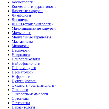
Косметологи
Косметологи-дерматологи
Лазерные хирурги
Лимфологи
Логопеды
ЛОРы (отоларингологи)
Малоинвазивные хирурги
Маммологи
Мануальные терапевты
Массажисты
Микологи
Наркологи
Неврологи
Нейропсихологи
Нейрофизиологи
Нейрохирурги
Неонатологи
Нефрологи
Нутрициологи
Окулисты (офтальмологи)
Онкологи
Онкологи-маммологи
Ортопеды
Остеопаты
Паразитологи