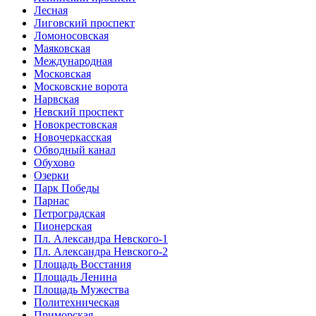
Лесная
Лиговский проспект
Ломоносовская
Маяковская
Международная
Московская
Московские ворота
Нарвская
Невский проспект
Новокрестовская
Новочеркасская
Обводный канал
Обухово
Озерки
Парк Победы
Парнас
Петроградская
Пионерская
Пл. Александра Невского-1
Пл. Александра Невского-2
Площадь Восстания
Площадь Ленина
Площадь Мужества
Политехническая
Приморская