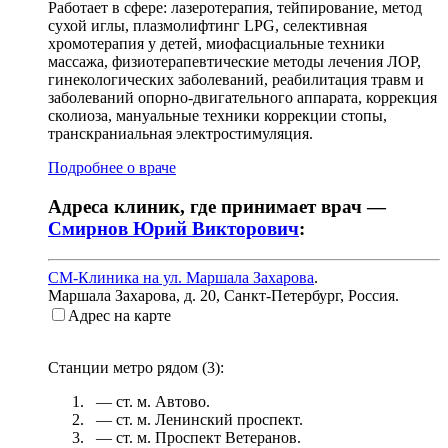
Работает в сфере: лазеротерапия, тейпирование, метод
сухой иглы, плазмолифтинг LPG, селективная
хромотерапия у детей, миофасциальные техники
массажа, физиотерапевтические методы лечения ЛОР,
гинекологических заболеваний, реабилитация травм и
заболеваний опорно-двигательного аппарата, коррекция
сколиоза, мануальные техники коррекции стопы,
транскраниальная электростимуляция.
Подробнее о враче
Адреса клиник, где принимает врач —
Смирнов Юрий Викторович
:
СМ-Клиника на ул. Маршала Захарова
.
Маршала Захарова, д. 20
,
Санкт-Петербург, Россия
.
Адрес на карте
Станции метро рядом (
3
):
— ст. м.
Автово
.
— ст. м.
Ленинский проспект
.
— ст. м.
Проспект Ветеранов
.