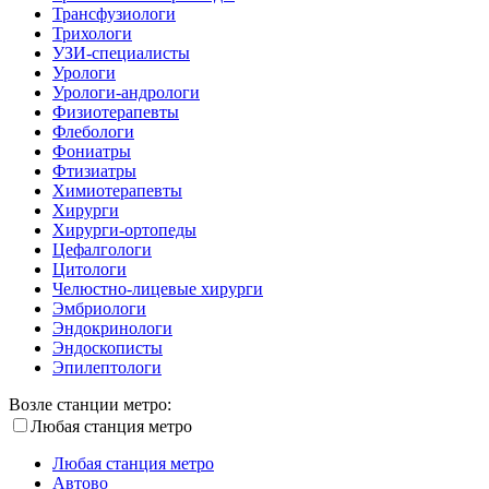
Трансфузиологи
Трихологи
УЗИ-специалисты
Урологи
Урологи-андрологи
Физиотерапевты
Флебологи
Фониатры
Фтизиатры
Химиотерапевты
Хирурги
Хирурги-ортопеды
Цефалгологи
Цитологи
Челюстно-лицевые хирурги
Эмбриологи
Эндокринологи
Эндоскописты
Эпилептологи
Возле станции метро:
Любая станция метро
Любая станция метро
Автово