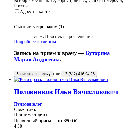
Выборгское ш., д. 17, корп. 1, лит. А
,
Санкт-Петербург,
Россия
.
Адрес на карте
Станции метро рядом (
1
):
— ст. м.
Проспект Просвещения
.
Подробнее о клинике
Запись на прием к врачу —
Буторина
Мария Андреевна
:
или
Записаться к врачу
+7 (812) 416-94-26
Половников
Илья Вячеславович
Пульмонолог
Стаж 6 лет.
Принимает детей
Первичный прием —
от
3800 ₽
4.38