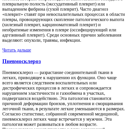
плевральную полость (экссудативный плеврит) или
выпадением фибрина (сухой плеврит). Часто диагноз
«плеврит» ставят при невоспалительных процессах в области
плевры, провоцирующих скопление патологического выпота
(хилезный плеврит, карциноматозный плеврит) и
необратимые изменения в плевре (оссифицирующий или
адгезивный плеврит). Среди основных причин заболевания
выделяют: опухоли, травмы, инфекции.
Читать дальше
Пневмосклероз
Пневмосклероз — разрастание соединительной ткани в
легких, приводящее к нарушению их функции. Оно чаще
всего является следствием воспалительных или
дистрофических процессов в легких и сопровождается
нарушением эластичности и газообмена в участках,
подвергшихся воздействию. Эта патология становится
причиной деформации бронхов, уплотнения и сморщивания
легочной ткани, в результате легкие уменьшаются в размерах.
Согласно статистике, собранной современной медициной,
пневмосклероз легких чаще встречается у мужчин. Эта
патология может развиваться в любом возрасте.