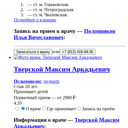
— ст. м.
Горьковская
.
— ст. м.
Петроградская
.
— ст. м.
Чкаловская
.
Подробнее о клинике
Запись на прием к врачу —
Половников
Илья Вячеславович
:
или
Записаться к врачу
+7 (812) 416-94-26
Тверской
Максим Аркадьевич
Пульмонолог
,
педиатр
Стаж 26 лет.
Принимает детей
Первичный прием —
от
2900 ₽
4.20
О враче
Где принимает
Запись на приём
Информация о враче —
Тверской Максим
Аркадьевич
: