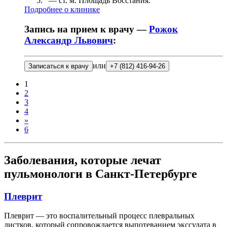
— ст. м.
Площадь Восстания
.
Подробнее о клинике
Запись на прием к врачу —
Рожок
Александр Львович
:
или
Записаться к врачу
+7 (812) 416-94-26
1
2
3
4
»
6
Заболевания, которые лечат
пульмонологи в Санкт-Петербурге
Плеврит
Плеврит — это воспалительный процесс плевральных
листков, который сопровождается выпотеванием экссудата в