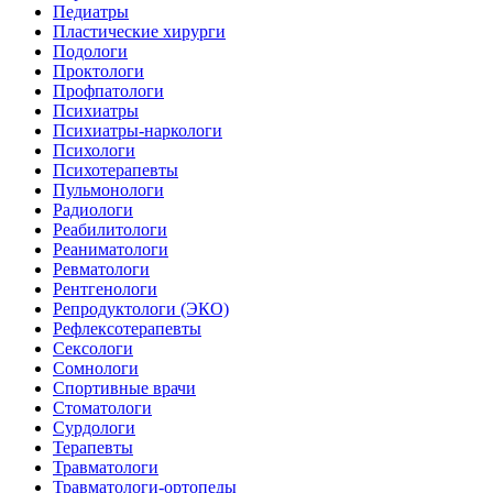
Педиатры
Пластические хирурги
Подологи
Проктологи
Профпатологи
Психиатры
Психиатры-наркологи
Психологи
Психотерапевты
Пульмонологи
Радиологи
Реабилитологи
Реаниматологи
Ревматологи
Рентгенологи
Репродуктологи (ЭКО)
Рефлексотерапевты
Сексологи
Сомнологи
Спортивные врачи
Стоматологи
Сурдологи
Терапевты
Травматологи
Травматологи-ортопеды