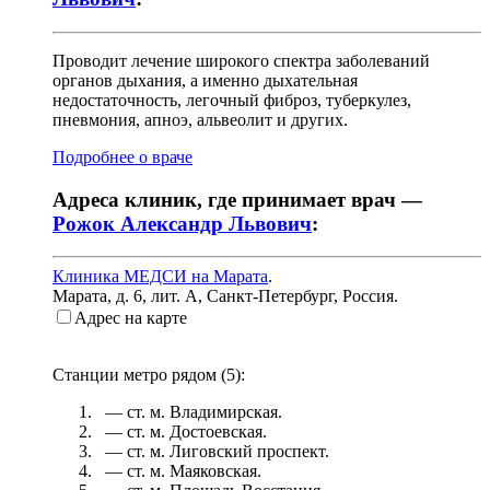
Проводит лечение широкого спектра заболеваний
органов дыхания, а именно дыхательная
недостаточность, легочный фиброз, туберкулез,
пневмония, апноэ, альвеолит и других.
Подробнее о враче
Адреса клиник, где принимает врач —
Рожок Александр Львович
:
Клиника МЕДСИ на Марата
.
Марата, д. 6, лит. А
,
Санкт-Петербург, Россия
.
Адрес на карте
Станции метро рядом (
5
):
— ст. м.
Владимирская
.
— ст. м.
Достоевская
.
— ст. м.
Лиговский проспект
.
— ст. м.
Маяковская
.