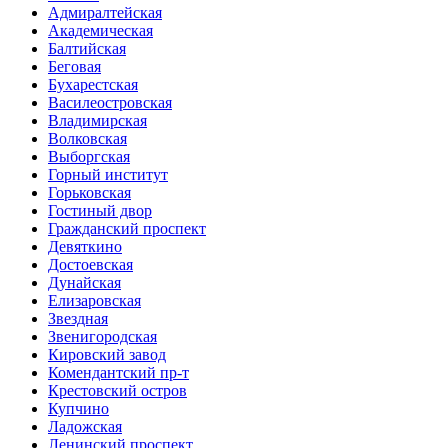
Адмиралтейская
Академическая
Балтийская
Беговая
Бухарестская
Василеостровская
Владимирская
Волковская
Выборгская
Горный институт
Горьковская
Гостиный двор
Гражданский проспект
Девяткино
Достоевская
Дунайская
Елизаровская
Звездная
Звенигородская
Кировский завод
Комендантский пр-т
Крестовский остров
Купчино
Ладожская
Ленинский проспект