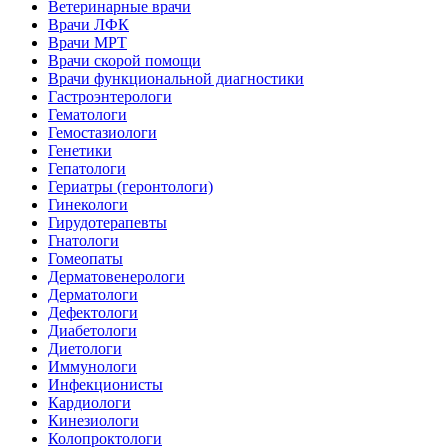
Ветеринарные врачи
Врачи ЛФК
Врачи МРТ
Врачи скорой помощи
Врачи функциональной диагностики
Гастроэнтерологи
Гематологи
Гемостазиологи
Генетики
Гепатологи
Гериатры (геронтологи)
Гинекологи
Гирудотерапевты
Гнатологи
Гомеопаты
Дерматовенерологи
Дерматологи
Дефектологи
Диабетологи
Диетологи
Иммунологи
Инфекционисты
Кардиологи
Кинезиологи
Колопроктологи