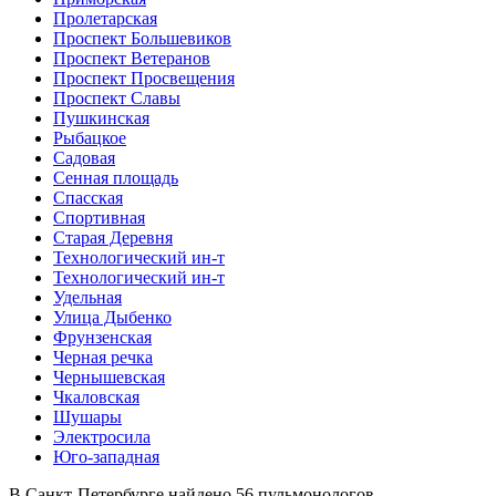
Пролетарская
Проспект Большевиков
Проспект Ветеранов
Проспект Просвещения
Проспект Славы
Пушкинская
Рыбацкое
Садовая
Сенная площадь
Спасская
Спортивная
Старая Деревня
Технологический ин-т
Технологический ин-т
Удельная
Улица Дыбенко
Фрунзенская
Черная речка
Чернышевская
Чкаловская
Шушары
Электросила
Юго-западная
В Санкт-Петербурге найдено
56
пульмонологов.