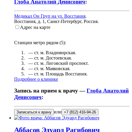
Глоба Анатолий Денисович
:
Медикал Он Груп на ул. Восстания
.
Восстания, д. 1
,
Санкт-Петербург, Россия
.
Адрес на карте
Станции метро рядом (
5
):
— ст. м.
Владимирская
.
— ст. м.
Достоевская
.
— ст. м.
Лиговский проспект
.
— ст. м.
Маяковская
.
— ст. м.
Площадь Восстания
.
Подробнее о клинике
Запись на прием к врачу —
Глоба Анатолий
Денисович
:
или
Записаться к врачу
+7 (812) 416-94-26
Аббасов
Эдуард Рагибович