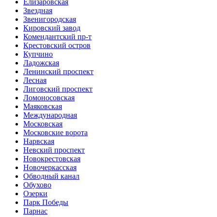
Елизаровская
Звездная
Звенигородская
Кировский завод
Комендантский пр-т
Крестовский остров
Купчино
Ладожская
Ленинский проспект
Лесная
Лиговский проспект
Ломоносовская
Маяковская
Международная
Московская
Московские ворота
Нарвская
Невский проспект
Новокрестовская
Новочеркасская
Обводный канал
Обухово
Озерки
Парк Победы
Парнас