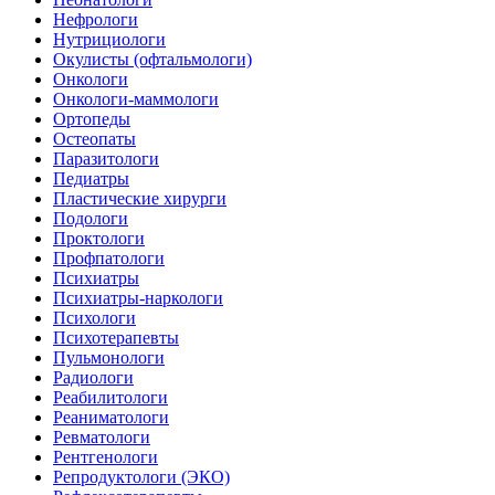
Нефрологи
Нутрициологи
Окулисты (офтальмологи)
Онкологи
Онкологи-маммологи
Ортопеды
Остеопаты
Паразитологи
Педиатры
Пластические хирурги
Подологи
Проктологи
Профпатологи
Психиатры
Психиатры-наркологи
Психологи
Психотерапевты
Пульмонологи
Радиологи
Реабилитологи
Реаниматологи
Ревматологи
Рентгенологи
Репродуктологи (ЭКО)