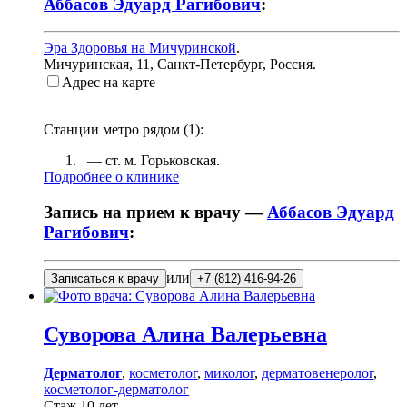
Аббасов Эдуард Рагибович
:
Эра Здоровья на Мичуринской
.
Мичуринская, 11
,
Санкт-Петербург, Россия
.
Адрес на карте
Станции метро рядом (
1
):
— ст. м.
Горьковская
.
Подробнее о клинике
Запись на прием к врачу —
Аббасов Эдуард
Рагибович
:
или
Записаться к врачу
+7 (812) 416-94-26
Суворова
Алина Валерьевна
Дерматолог
,
косметолог
,
миколог
,
дерматовенеролог
,
косметолог-дерматолог
Стаж 10 лет.