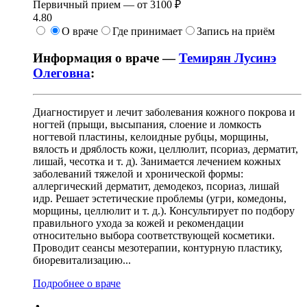
Первичный прием —
от
3100 ₽
4.80
О враче
Где принимает
Запись на приём
Информация о враче —
Темирян Лусинэ
Олеговна
:
Диагностирует и лечит заболевания кожного покрова и
ногтей (прыщи, высыпания, слоение и ломкость
ногтевой пластины, келоидные рубцы, морщины,
вялость и дряблость кожи, целлюлит, псориаз, дерматит,
лишай, чесотка и т. д). Занимается лечением кожных
заболеваний тяжелой и хронической формы:
аллергический дерматит, демодекоз, псориаз, лишай
идр. Решает эстетические проблемы (угри, комедоны,
морщины, целлюлит и т. д.). Консультирует по подбору
правильного ухода за кожей и рекомендации
относительно выбора соответствующей косметики.
Проводит сеансы мезотерапии, контурную пластику,
биоревитализацию...
Подробнее о враче