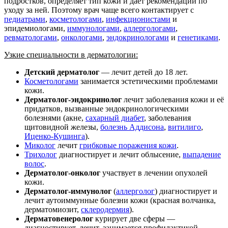
подростков, определяет тип кожи и даёт рекомендации по
уходу за ней. Поэтому врач чаще всего контактирует с
педиатрами
,
косметологами
,
инфекционистами
и
эпидемиологами,
иммунологами
,
аллергологами
,
ревматологами
,
онкологами
,
эндокринологами
и
генетиками
.
Узкие специальности в дерматологии:
Детский дерматолог
— лечит детей до 18 лет.
Косметологами
занимается эстетическими проблемами
кожи.
Дерматолог-эндокринолог
лечит заболевания кожи и её
придатков, вызванные эндокринологическими
болезнями (акне,
сахарный диабет
, заболевания
щитовидной железы,
болезнь Аддисона
,
витилиго
,
Иценко-Кушинга
).
Миколог
лечит
грибковые поражения кожи
.
Трихолог
диагностирует и лечит облысение,
выпадение
волос
.
Дерматолог-онколог
участвует в лечении опухолей
кожи.
Дерматолог-иммунолог
(
аллерголог
) диагностирует и
лечит аутоиммунные болезни кожи (красная волчанка,
дерматомиозит,
склеродермия
).
Дерматовенеролог
курирует две сферы —
диагностирует, лечит, занимается профилактикой