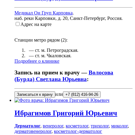
Медикал Он Груп Карповка
.
наб. реки Карповки, д. 20
,
Санкт-Петербург, Россия
.
Адрес на карте
Станции метро рядом (
2
):
— ст. м.
Петроградская
.
— ст. м.
Чкаловская
.
Подробнее о клинике
Запись на прием к врачу —
Волосова
(Бурда) Светлана Юрьевна
:
или
Записаться к врачу
+7 (812) 416-94-26
Ибрагимов
Григорий Юрьевич
Дерматолог
,
венеролог
,
косметолог
,
трихолог
,
миколог
,
дерматовенеролог
,
косметолог-дерматолог