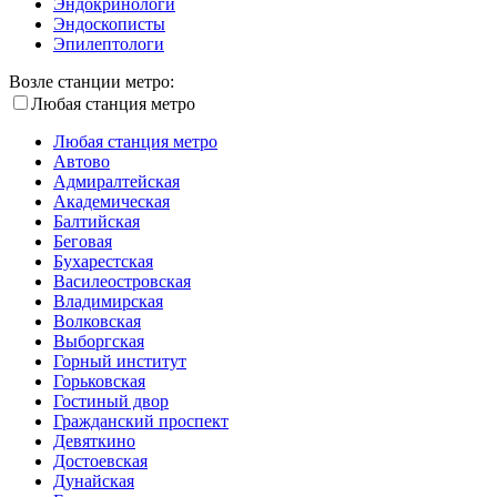
Эндокринологи
Эндоскописты
Эпилептологи
Возле станции метро:
Любая станция метро
Любая станция метро
Автово
Адмиралтейская
Академическая
Балтийская
Беговая
Бухарестская
Василеостровская
Владимирская
Волковская
Выборгская
Горный институт
Горьковская
Гостиный двор
Гражданский проспект
Девяткино
Достоевская
Дунайская