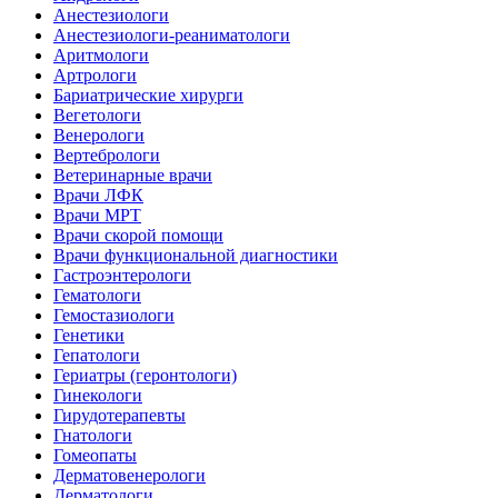
Анестезиологи
Анестезиологи-реаниматологи
Аритмологи
Артрологи
Бариатрические хирурги
Вегетологи
Венерологи
Вертебрологи
Ветеринарные врачи
Врачи ЛФК
Врачи МРТ
Врачи скорой помощи
Врачи функциональной диагностики
Гастроэнтерологи
Гематологи
Гемостазиологи
Генетики
Гепатологи
Гериатры (геронтологи)
Гинекологи
Гирудотерапевты
Гнатологи
Гомеопаты
Дерматовенерологи
Дерматологи