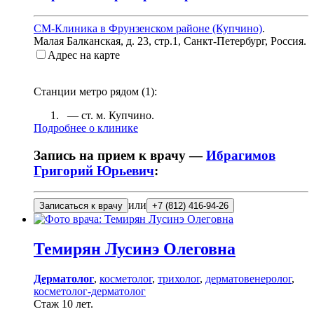
СМ-Клиника в Фрунзенском районе (Купчино)
.
Малая Балканская, д. 23, стр.1
,
Санкт-Петербург, Россия
.
Адрес на карте
Станции метро рядом (
1
):
— ст. м.
Купчино
.
Подробнее о клинике
Запись на прием к врачу —
Ибрагимов
Григорий Юрьевич
:
или
Записаться к врачу
+7 (812) 416-94-26
Темирян
Лусинэ Олеговна
Дерматолог
,
косметолог
,
трихолог
,
дерматовенеролог
,
косметолог-дерматолог
Стаж 10 лет.