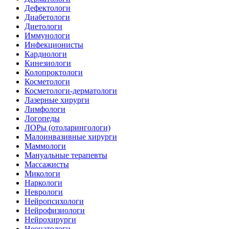
Дефектологи
Диабетологи
Диетологи
Иммунологи
Инфекционисты
Кардиологи
Кинезиологи
Колопроктологи
Косметологи
Косметологи-дерматологи
Лазерные хирурги
Лимфологи
Логопеды
ЛОРы (отоларингологи)
Малоинвазивные хирурги
Маммологи
Мануальные терапевты
Массажисты
Микологи
Наркологи
Неврологи
Нейропсихологи
Нейрофизиологи
Нейрохирурги
Неонатологи