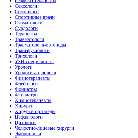
Рефлексотерапевты
Сексологи
Сомнологи
Спортивные врачи
Стоматологи
Сурдологи
Терапевты
Травматологи
Травматологи-ортопеды
Трансфузиологи
Трихологи
УЗИ-специалисты
Урологи
Урологи-андрологи
Физиотерапевты
Флебологи
Фониатры
Фтизиатры
Химиотерапевты
Хирурги
Хирурги-ортопеды
Цефалгологи
Цитологи
Челюстно-лицевые хирурги
Эмбриологи