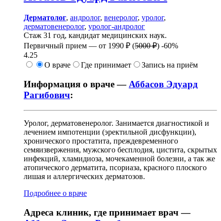
Дерматолог
,
андролог
,
венеролог
,
уролог
,
дерматовенеролог
,
уролог-андролог
Стаж 31 год, кандидат медицинских наук.
Первичный прием —
от
1990 ₽
(
5000 ₽
)
-60%
4.25
О враче
Где принимает
Запись на приём
Информация о враче —
Аббасов Эдуард
Рагибович
:
Уролог, дерматовенеролог. Занимается диагностикой и
лечением импотенции (эректильной дисфункции),
хронического простатита, преждевременного
семяизвержения, мужского бесплодия, цистита, скрытых
инфекций, хламидиоза, мочекаменной болезни, а так же
атопического дерматита, псориаза, красного плоского
лишая и аллергических дерматозов.
Подробнее о враче
Адреса клиник, где принимает врач —