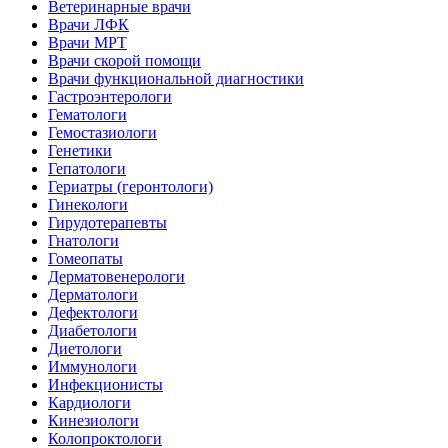
Ветеринарные врачи
Врачи ЛФК
Врачи МРТ
Врачи скорой помощи
Врачи функциональной диагностики
Гастроэнтерологи
Гематологи
Гемостазиологи
Генетики
Гепатологи
Гериатры (геронтологи)
Гинекологи
Гирудотерапевты
Гнатологи
Гомеопаты
Дерматовенерологи
Дерматологи
Дефектологи
Диабетологи
Диетологи
Иммунологи
Инфекционисты
Кардиологи
Кинезиологи
Колопроктологи