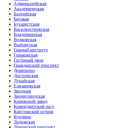
Адмиралтейская
Академическая
Балтийская
Беговая
Бухарестская
Василеостровская
Владимирская
Волковская
Выборгская
Горный институт
Горьковская
Гостиный двор
Гражданский проспект
Девяткино
Достоевская
Дунайская
Елизаровская
Звездная
Звенигородская
Кировский завод
Комендантский пр-т
Крестовский остров
Купчино
Ладожская
Ленинский проспект