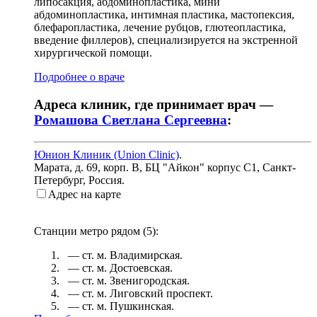
липосакция, абдоминопластика, мини
абдоминопластика, интимная пластика, мастопексия,
блефаропластика, лечение рубцов, глютеопластика,
введение филлеров), специализируется на экстренной
хирургической помощи.
Подробнее о враче
Адреса клиник, где принимает врач —
Ромашова Светлана Сергеевна
:
Юнион Клиник (Union Clinic)
.
Марата, д. 69, корп. В, БЦ "Айкон" корпус С1
,
Санкт-
Петербург, Россия
.
Адрес на карте
Станции метро рядом (
5
):
— ст. м.
Владимирская
.
— ст. м.
Достоевская
.
— ст. м.
Звенигородская
.
— ст. м.
Лиговский проспект
.
— ст. м.
Пушкинская
.