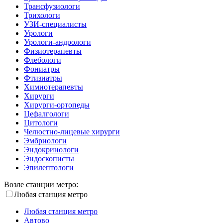
Трансфузиологи
Трихологи
УЗИ-специалисты
Урологи
Урологи-андрологи
Физиотерапевты
Флебологи
Фониатры
Фтизиатры
Химиотерапевты
Хирурги
Хирурги-ортопеды
Цефалгологи
Цитологи
Челюстно-лицевые хирурги
Эмбриологи
Эндокринологи
Эндоскописты
Эпилептологи
Возле станции метро:
Любая станция метро
Любая станция метро
Автово