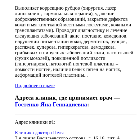
Выполняет коррекцию рубцов (хирургия, лазер,
липофилинг, гормональная терапия), удаление
доброкачественных образований, закрытие дефектов
кожи и мягких тканей местными лоскутами, кожными
трансплантатами). Проводит диагностику и лечение
следующих заболеваний: акне, постакне, комедонов,
нарушений пигментаций кожи, дерматитов, рубцов,
растяжек, купероза, гиперкератоза, демодекоза,
грибковых и вирусных заболеваний кожи, натоптышей
(сухих мозолей), повышенной потливости
(гипергидроза), патологий ногтевой пластины –
ломкости ногтей, наличия белых пятен на ногтях,
деформаций ногтевой пластины...
Подробнее о враче
Адреса клиник, где принимает врач —
Гостенко Яна Геннадиевна
:
Адрес клиники #1:
Клиника доктора Пеля
.
7-я линия Васильевского острова, д. 16-18, лит. А
,