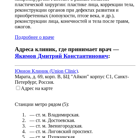
пластической хирургии: пластике лица, коррекции тела,
реконструкции органов при дефектах развития и
приобретенных (лопоухости, птозе века, и др.),
реконструкции лица, конечностей и тела после травм,
ожогов.
Подробнее о враче
Адреса клиник, где принимает врач —
Якимов Дмитрий Константинович
:
Юнион Клиник (Union Clinic)
.
Марата, д. 69, корп. В, БЦ "Айкон" корпус С1
,
Санкт-
Петербург, Россия
.
Адрес на карте
Станции метро рядом (
5
):
— ст. м.
Владимирская
.
— ст. м.
Достоевская
.
— ст. м.
Звенигородская
.
— ст. м.
Лиговский проспект
.
— ст. м.
Пушкинская
.