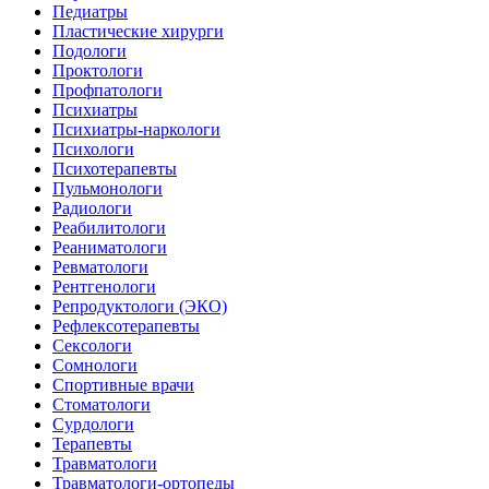
Педиатры
Пластические хирурги
Подологи
Проктологи
Профпатологи
Психиатры
Психиатры-наркологи
Психологи
Психотерапевты
Пульмонологи
Радиологи
Реабилитологи
Реаниматологи
Ревматологи
Рентгенологи
Репродуктологи (ЭКО)
Рефлексотерапевты
Сексологи
Сомнологи
Спортивные врачи
Стоматологи
Сурдологи
Терапевты
Травматологи
Травматологи-ортопеды