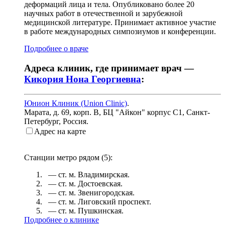
деформаций лица и тела. Опубликовано более 20
научных работ в отечественной и зарубежной
медицинской литературе. Принимает активное участие
в работе международных симпозиумов и конференции.
Подробнее о враче
Адреса клиник, где принимает врач —
Кикория Нона Георгиевна
:
Юнион Клиник (Union Clinic)
.
Марата, д. 69, корп. В, БЦ "Айкон" корпус С1
,
Санкт-
Петербург, Россия
.
Адрес на карте
Станции метро рядом (
5
):
— ст. м.
Владимирская
.
— ст. м.
Достоевская
.
— ст. м.
Звенигородская
.
— ст. м.
Лиговский проспект
.
— ст. м.
Пушкинская
.
Подробнее о клинике