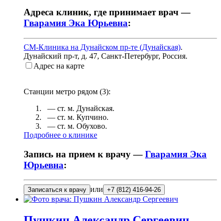
Адреса клиник, где принимает врач —
Гварамия Эка Юрьевна
:
СМ-Клиника на Дунайском пр-те (Дунайская)
.
Дунайский пр-т, д. 47
,
Санкт-Петербург, Россия
.
Адрес на карте
Станции метро рядом (
3
):
— ст. м.
Дунайская
.
— ст. м.
Купчино
.
— ст. м.
Обухово
.
Подробнее о клинике
Запись на прием к врачу —
Гварамия Эка
Юрьевна
:
или
Записаться к врачу
+7 (812) 416-94-26
Пушкин
Александр Сергеевич