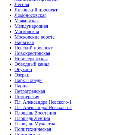
Лесная
Лиговский проспект
Ломоносовская
Маяковская
Международная
Московская
Московские ворота
Нарвская
Невский проспект
Новокрестовская
Новочеркасская
Обводный канал
Обухово
Озерки
Парк Победы
Парнас
Петроградская
Пионерская
Пл. Александра Невского-1
Пл. Александра Невского-2
Площадь Восстания
Площадь Ленина
Площадь Мужества
Политехническая
Приморская