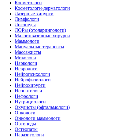
Косметологи
Косметологи-дерматологи
Лазерные хирурги
Лимфологи
Логопеды
ЛОРы (отоларингологи)
Малоинвазивные хирурги
Маммологи
Мануальные терапевты
Массажисты
Микологи
Наркологи
Неврологи
Нейропсихологи
Нейрофизиологи
Нейрохирурги
Неонатологи
Нефрологи
Нутрициологи
Окулисты (офтальмологи)
Онкологи
Онкологи-маммологи
Ортопеды
Остеопаты
Паразитологи