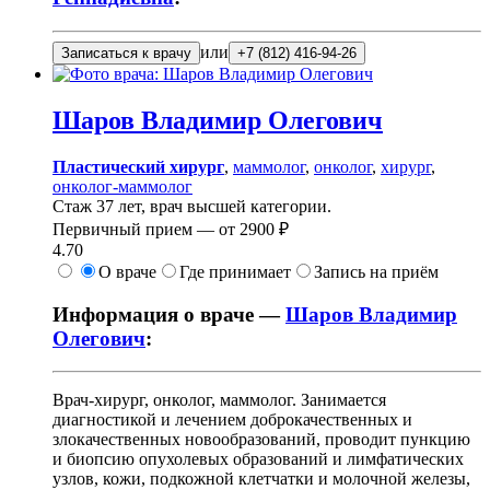
или
Записаться к врачу
+7 (812) 416-94-26
Шаров
Владимир Олегович
Пластический хирург
,
маммолог
,
онколог
,
хирург
,
онколог-маммолог
Стаж 37 лет, врач высшей категории.
Первичный прием —
от
2900 ₽
4.70
О враче
Где принимает
Запись на приём
Информация о враче —
Шаров Владимир
Олегович
:
Врач-хирург, онколог, маммолог. Занимается
диагностикой и лечением доброкачественных и
злокачественных новообразований, проводит пункцию
и биопсию опухолевых образований и лимфатических
узлов, кожи, подкожной клетчатки и молочной железы,