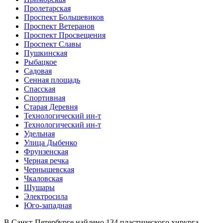
Пролетарская
Проспект Большевиков
Проспект Ветеранов
Проспект Просвещения
Проспект Славы
Пушкинская
Рыбацкое
Садовая
Сенная площадь
Спасская
Спортивная
Старая Деревня
Технологический ин-т
Технологический ин-т
Удельная
Улица Дыбенко
Фрунзенская
Черная речка
Чернышевская
Чкаловская
Шушары
Электросила
Юго-западная
В Санкт-Петербурге найдено
134
пластического хирурга.