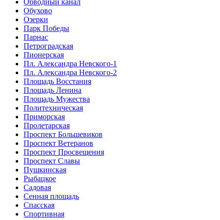
Обводный канал
Обухово
Озерки
Парк Победы
Парнас
Петроградская
Пионерская
Пл. Александра Невского-1
Пл. Александра Невского-2
Площадь Восстания
Площадь Ленина
Площадь Мужества
Политехническая
Приморская
Пролетарская
Проспект Большевиков
Проспект Ветеранов
Проспект Просвещения
Проспект Славы
Пушкинская
Рыбацкое
Садовая
Сенная площадь
Спасская
Спортивная