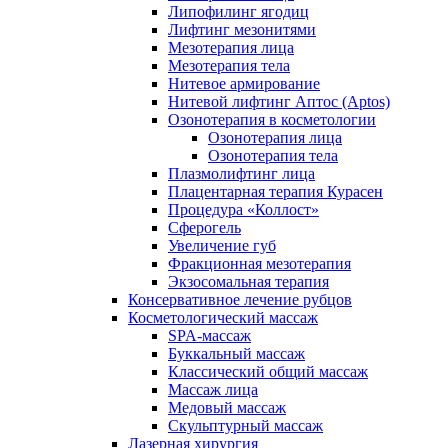
Липофилинг ягодиц
Лифтинг мезонитями
Мезотерапия лица
Мезотерапия тела
Нитевое армирование
Нитевой лифтинг Аптос (Aptos)
Озонотерапия в косметологии
Озонотерапия лица
Озонотерапия тела
Плазмолифтинг лица
Плацентарная терапия Курасен
Процедура «Коллост»
Сферогель
Увеличение губ
Фракционная мезотерапия
Экзосомальная терапия
Консервативное лечение рубцов
Косметологический массаж
SPA-массаж
Буккальный массаж
Классический общий массаж
Массаж лица
Медовый массаж
Скульптурный массаж
Лазерная хирургия