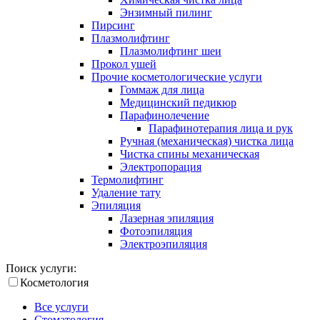
Энзимный пилинг
Пирсинг
Плазмолифтинг
Плазмолифтинг шеи
Прокол ушей
Прочие косметологические услуги
Гоммаж для лица
Медицинский педикюр
Парафинолечение
Парафинотерапия лица и рук
Ручная (механическая) чистка лица
Чистка спины механическая
Электропорация
Термолифтинг
Удаление тату
Эпиляция
Лазерная эпиляция
Фотоэпиляция
Электроэпиляция
Поиск услуги:
Косметология
Все услуги
Стоматология