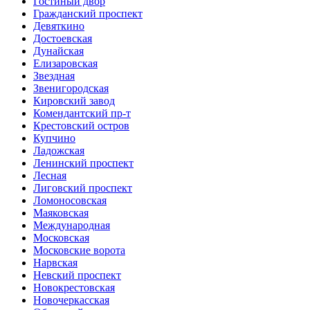
Гостиный двор
Гражданский проспект
Девяткино
Достоевская
Дунайская
Елизаровская
Звездная
Звенигородская
Кировский завод
Комендантский пр-т
Крестовский остров
Купчино
Ладожская
Ленинский проспект
Лесная
Лиговский проспект
Ломоносовская
Маяковская
Международная
Московская
Московские ворота
Нарвская
Невский проспект
Новокрестовская
Новочеркасская