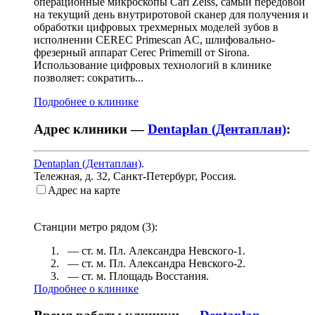
операционные микроскопы Carl Zeiss, самый передовой
на текущий день внутриротовой сканер для получения и
обработки цифровых трехмерных моделей зубов в
исполнении CEREC Primescan AC, шлифовально-
фрезерный аппарат Cerec Primemill от Sirona.
Использование цифровых технологий в клинике
позволяет: сократить...
Подробнее о клинике
Адрес клиники —
Dentaplan (Дентаплан)
:
Dentaplan (Дентаплан)
.
Тележная, д. 32
,
Санкт-Петербург, Россия
.
Адрес на карте
Станции метро рядом (
3
):
— ст. м.
Пл. Александра Невского-1
.
— ст. м.
Пл. Александра Невского-2
.
— ст. м.
Площадь Восстания
.
Подробнее о клинике