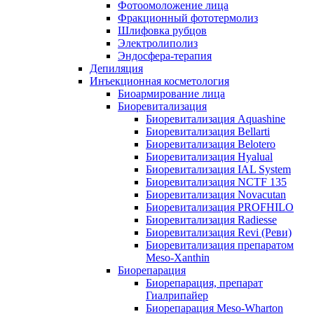
Фотоомоложение лица
Фракционный фототермолиз
Шлифовка рубцов
Электролиполиз
Эндосфера-терапия
Депиляция
Инъекционная косметология
Биоармирование лица
Биоревитализация
Биоревитализация Aquashine
Биоревитализация Bellarti
Биоревитализация Belotero
Биоревитализация Hyalual
Биоревитализация IAL System
Биоревитализация NCTF 135
Биоревитализация Novacutan
Биоревитализация PROFHILO
Биоревитализация Radiesse
Биоревитализация Revi (Реви)
Биоревитализация препаратом
Meso-Xanthin
Биорепарация
Биорепарация, препарат
Гиалрипайер
Биорепарация Meso-Wharton