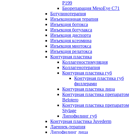
P199
Биорепарация MesoEye C71
Ботулинотерапия
Инъекционная терапия
Инъекция ботокса
Инъекция ботулакса
Инъекция диспорта
Инъекция ксеомина
Инъекция миотокса
Инъекция релатокса
Контурная пластика
Коллагеностимуляция
Коллагенотерапия
Контурная пластика губ
Контурная пластика губ
филлерами
Контурная пластика лица
Контурная пластика препаратом
Belotero
Контурная пластика препаратом
Stylage
Липофилинг губ
Контурная пластика Juvederm
Лаеннек-терапия
Липофилинг лица