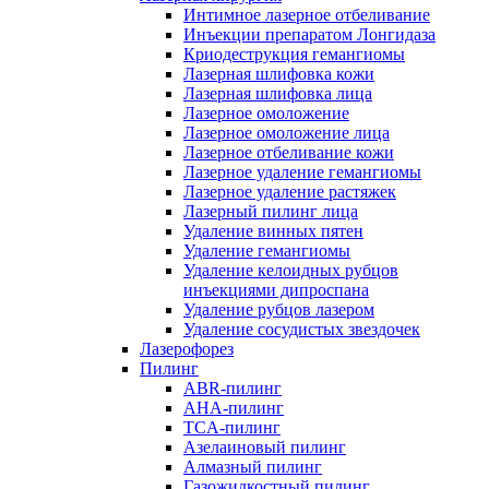
Интимное лазерное отбеливание
Инъекции препаратом Лонгидаза
Криодеструкция гемангиомы
Лазерная шлифовка кожи
Лазерная шлифовка лица
Лазерное омоложение
Лазерное омоложение лица
Лазерное отбеливание кожи
Лазерное удаление гемангиомы
Лазерное удаление растяжек
Лазерный пилинг лица
Удаление винных пятен
Удаление гемангиомы
Удаление келоидных рубцов
инъекциями дипроспана
Удаление рубцов лазером
Удаление сосудистых звездочек
Лазерофорез
Пилинг
ABR-пилинг
AHA-пилинг
TCA-пилинг
Азелаиновый пилинг
Алмазный пилинг
Газожидкостный пилинг