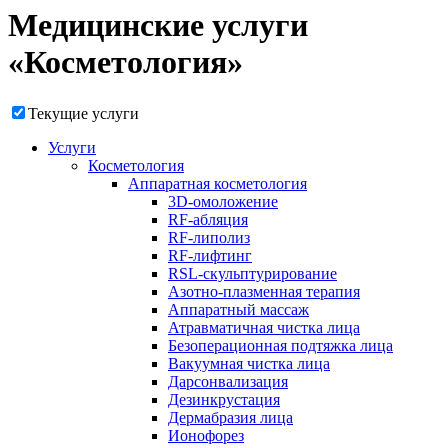
Медицинские услуги
«Косметология»
Текущие услуги
Услуги
Косметология
Аппаратная косметология
3D-омоложение
RF-абляция
RF-липолиз
RF-лифтинг
RSL-скульптурирование
Азотно-плазменная терапия
Аппаратный массаж
Атравматичная чистка лица
Безоперационная подтяжка лица
Вакуумная чистка лица
Дарсонвализация
Дезинкрустация
Дермабразия лица
Ионофорез