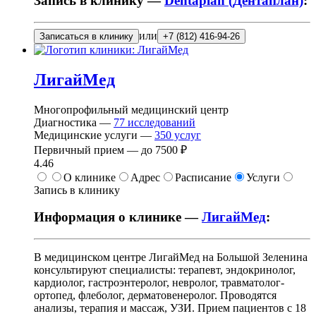
Запись в клинику —
Dentaplan (Дентаплан)
:
или
Записаться в клинику
+7 (812) 416-94-26
ЛигайМед
Многопрофильный медицинский центр
Диагностика —
77
исследований
Медицинские услуги —
350
услуг
Первичный прием —
до
7500 ₽
4.46
О клинике
Адрес
Расписание
Услуги
Запись в клинику
Информация о клинике —
ЛигайМед
:
В медицинском центре ЛигайМед на Большой Зеленина
консультируют специалисты: терапевт, эндокринолог,
кардиолог, гастроэнтеролог, невролог, травматолог-
ортопед, флеболог, дерматовенеролог. Проводятся
анализы, терапия и массаж, УЗИ. Прием пациентов с 18