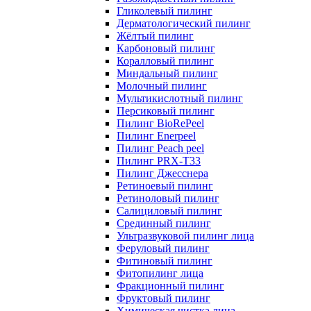
Гликолевый пилинг
Дерматологический пилинг
Жёлтый пилинг
Карбоновый пилинг
Коралловый пилинг
Миндальный пилинг
Молочный пилинг
Мультикислотный пилинг
Персиковый пилинг
Пилинг BioRePeel
Пилинг Enerpeel
Пилинг Peach peel
Пилинг PRX-T33
Пилинг Джесснера
Ретиноевый пилинг
Ретиноловый пилинг
Салициловый пилинг
Срединный пилинг
Ультразвуковой пилинг лица
Феруловый пилинг
Фитиновый пилинг
Фитопилинг лица
Фракционный пилинг
Фруктовый пилинг
Химическая чистка лица