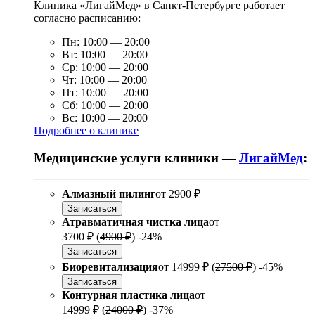
Клиника «ЛигайМед» в Санкт-Петербурге работает
согласно расписанию:
Пн:
10:00
—
20:00
Вт:
10:00
—
20:00
Ср:
10:00
—
20:00
Чт:
10:00
—
20:00
Пт:
10:00
—
20:00
Сб:
10:00
—
20:00
Вс:
10:00
—
20:00
Подробнее о клинике
Медицинские услуги клиники —
ЛигайМед
:
Алмазный пилинг
от
2900 ₽
Записаться
Атравматичная чистка лица
от
3700 ₽
(
4900 ₽
)
-24%
Записаться
Биоревитализация
от
14999 ₽
(
27500 ₽
)
-45%
Записаться
Контурная пластика лица
от
14999 ₽
(
24000 ₽
)
-37%