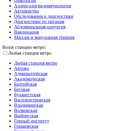
Онкология
Аллергология-иммунология
Акушерство
Обследования и диагностики
Диагностики по органам
Абдоминальная хирургия
Вакцинация
Массаж и мануальная терапия
Возле станции метро:
Любая станция метро
Любая станция метро
Автово
Адмиралтейская
Академическая
Балтийская
Беговая
Бухарестская
Василеостровская
Владимирская
Волковская
Выборгская
Горный институт
Горьковская