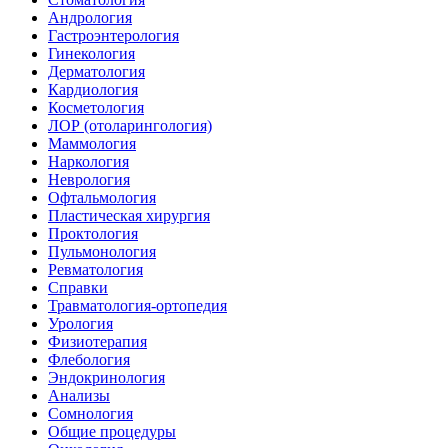
Андрология
Гастроэнтерология
Гинекология
Дерматология
Кардиология
Косметология
ЛОР (отоларингология)
Маммология
Наркология
Неврология
Офтальмология
Пластическая хирургия
Проктология
Пульмонология
Ревматология
Справки
Травматология-ортопедия
Урология
Физиотерапия
Флебология
Эндокринология
Анализы
Сомнология
Общие процедуры