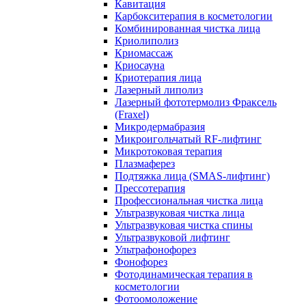
Кавитация
Карбокситерапия в косметологии
Комбинированная чистка лица
Криолиполиз
Криомассаж
Криосауна
Криотерапия лица
Лазерный липолиз
Лазерный фототермолиз Фраксель
(Fraxel)
Микродермабразия
Микроигольчатый RF-лифтинг
Микротоковая терапия
Плазмаферез
Подтяжка лица (SMAS-лифтинг)
Прессотерапия
Профессиональная чистка лица
Ультразвуковая чистка лица
Ультразвуковая чистка спины
Ультразвуковой лифтинг
Ультрафонофорез
Фонофорез
Фотодинамическая терапия в
косметологии
Фотоомоложение