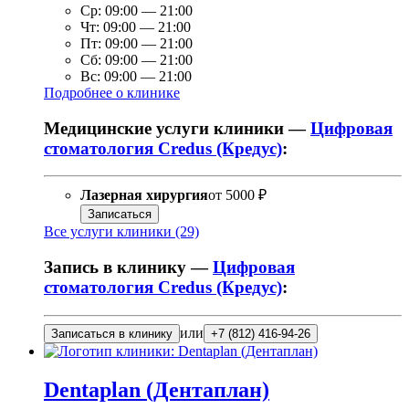
Ср:
09:00
—
21:00
Чт:
09:00
—
21:00
Пт:
09:00
—
21:00
Сб:
09:00
—
21:00
Вс:
09:00
—
21:00
Подробнее о клинике
Медицинские услуги клиники —
Цифровая
стоматология Credus (Кредус)
:
Лазерная хирургия
от
5000 ₽
Записаться
Все услуги клиники (29)
Запись в клинику —
Цифровая
стоматология Credus (Кредус)
:
или
Записаться в клинику
+7 (812) 416-94-26
Dentaplan (Дентаплан)