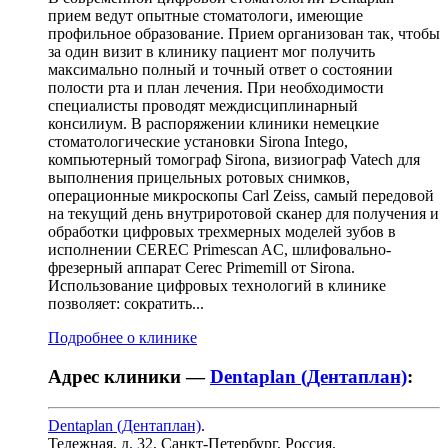
прием ведут опытные стоматологи, имеющие
профильное образование. Прием организован так, чтобы
за один визит в клинику пациент мог получить
максимально полный и точный ответ о состоянии
полости рта и план лечения. При необходимости
специалисты проводят междисциплинарный
консилиум. В распоряжении клиники немецкие
стоматологические установки Sirona Intego,
компьютерный томограф Sirona, визиограф Vatech для
выполнения прицельных ротовых снимков,
операционные микроскопы Carl Zeiss, самый передовой
на текущий день внутриротовой сканер для получения и
обработки цифровых трехмерных моделей зубов в
исполнении CEREC Primescan AC, шлифовально-
фрезерный аппарат Cerec Primemill от Sirona.
Использование цифровых технологий в клинике
позволяет: сократить...
Подробнее о клинике
Адрес клиники —
Dentaplan (Дентаплан)
:
Dentaplan (Дентаплан)
.
Тележная, д. 32
,
Санкт-Петербург, Россия
.