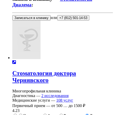
Диадема
:
или
Записаться в клинику
+7 (812) 501-14-53
Стоматология доктора
Чернявского
Многопрофильная клиника
Диагностика —
2
исследования
Медицинские услуги —
108
услуг
Первичный прием —
от
500
…
до
1500 ₽
4.23