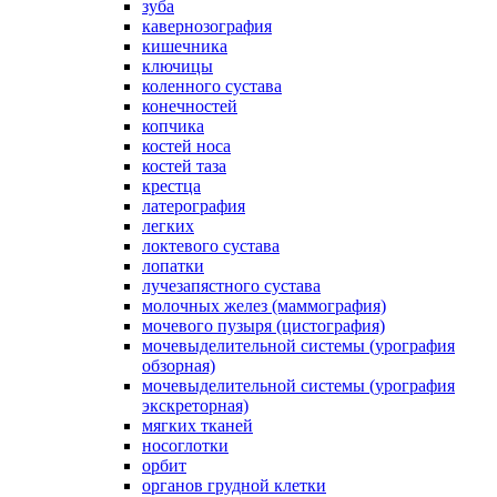
зуба
кавернозография
кишечника
ключицы
коленного сустава
конечностей
копчика
костей носа
костей таза
крестца
латерография
легких
локтевого сустава
лопатки
лучезапястного сустава
молочных желез (маммография)
мочевого пузыря (цистография)
мочевыделительной системы (урография
обзорная)
мочевыделительной системы (урография
экскреторная)
мягких тканей
носоглотки
орбит
органов грудной клетки