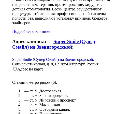
направлениям: терапия, протезирование, хирургия,
детская стоматология. Врачи центра осуществляют
процедуры отбеливания, профессиональной гигиены
полости рта, выполняют установку виниров, брекетов,
элайнеров.
Подробнее о клинике
Адрес клиники —
Super Smile (Супер
Смайл) на Звенигородской
:
Super Smile (Супер Смайл) на Звенигородской
.
Социалистическая, д. 8
,
Санкт-Петербург, Россия
.
Адрес на карте
Станции метро рядом (
6
):
— ст. м.
Достоевская
.
— ст. м.
Звенигородская
.
— ст. м.
Лиговский проспект
.
— ст. м.
Маяковская
.
— ст. м.
Обводный канал
.
— ст. м.
Пушкинская
.