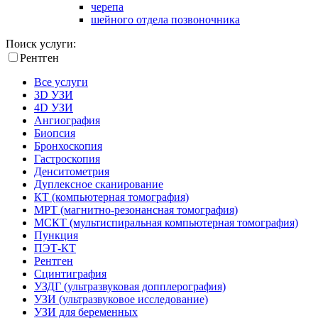
черепа
шейного отдела позвоночника
Поиск услуги:
Рентген
Все услуги
3D УЗИ
4D УЗИ
Ангиография
Биопсия
Бронхоскопия
Гастроскопия
Денситометрия
Дуплексное сканирование
КТ (компьютерная томография)
МРТ (магнитно-резонансная томография)
МСКТ (мультиспиральная компьютерная томография)
Пункция
ПЭТ-КТ
Рентген
Сцинтиграфия
УЗДГ (ультразвуковая допплерография)
УЗИ (ультразвуковое исследование)
УЗИ для беременных