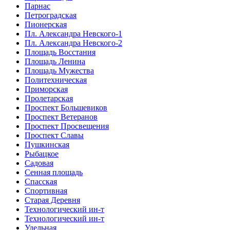
Парнас
Петроградская
Пионерская
Пл. Александра Невского-1
Пл. Александра Невского-2
Площадь Восстания
Площадь Ленина
Площадь Мужества
Политехническая
Приморская
Пролетарская
Проспект Большевиков
Проспект Ветеранов
Проспект Просвещения
Проспект Славы
Пушкинская
Рыбацкое
Садовая
Сенная площадь
Спасская
Спортивная
Старая Деревня
Технологический ин-т
Технологический ин-т
Удельная