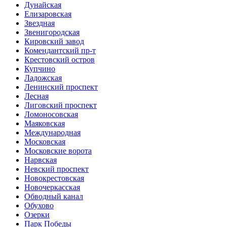
Дунайская
Елизаровская
Звездная
Звенигородская
Кировский завод
Комендантский пр-т
Крестовский остров
Купчино
Ладожская
Ленинский проспект
Лесная
Лиговский проспект
Ломоносовская
Маяковская
Международная
Московская
Московские ворота
Нарвская
Невский проспект
Новокрестовская
Новочеркасская
Обводный канал
Обухово
Озерки
Парк Победы