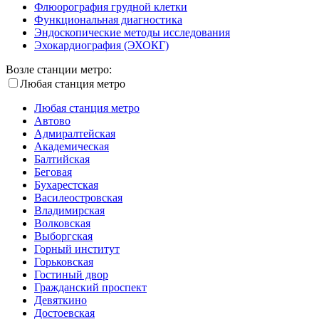
Флюорография грудной клетки
Функциональная диагностика
Эндоскопические методы исследования
Эхокардиография (ЭХОКГ)
Возле станции метро:
Любая станция метро
Любая станция метро
Автово
Адмиралтейская
Академическая
Балтийская
Беговая
Бухарестская
Василеостровская
Владимирская
Волковская
Выборгская
Горный институт
Горьковская
Гостиный двор
Гражданский проспект
Девяткино
Достоевская