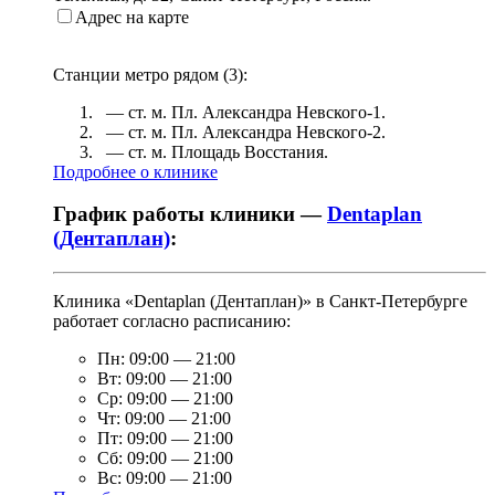
Адрес на карте
Станции метро рядом (
3
):
— ст. м.
Пл. Александра Невского-1
.
— ст. м.
Пл. Александра Невского-2
.
— ст. м.
Площадь Восстания
.
Подробнее о клинике
График работы клиники —
Dentaplan
(Дентаплан)
:
Клиника «Dentaplan (Дентаплан)» в Санкт-Петербурге
работает согласно расписанию:
Пн:
09:00
—
21:00
Вт:
09:00
—
21:00
Ср:
09:00
—
21:00
Чт:
09:00
—
21:00
Пт:
09:00
—
21:00
Сб:
09:00
—
21:00
Вс:
09:00
—
21:00