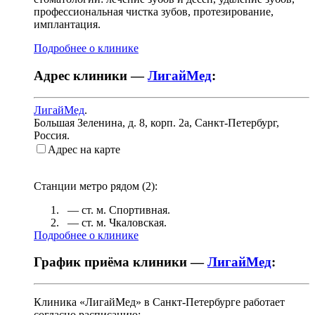
профессиональная чистка зубов, протезирование,
имплантация.
Подробнее о клинике
Адрес клиники —
ЛигайМед
:
ЛигайМед
.
Большая Зеленина, д. 8, корп. 2а
,
Санкт-Петербург,
Россия
.
Адрес на карте
Станции метро рядом (
2
):
— ст. м.
Спортивная
.
— ст. м.
Чкаловская
.
Подробнее о клинике
График приёма клиники —
ЛигайМед
:
Клиника «ЛигайМед» в Санкт-Петербурге работает
согласно расписанию: