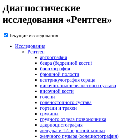
Диагностические
исследования «Рентген»
Текущие исследования
Исследования
Рентген
артрография
бедра (бедренной кости)
бронхография
брюшной полости
вентрикулография сердца
височно-нижнечелюстного сустава
височной кости
голени
голеностопного сустава
гортани и трахеи
грудины
грудного отдела позвоночника
дакриоцистография
желудка и 12-перстной кишки
желчного пузыря (холецистография)