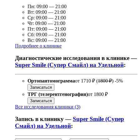
Пн:
09:00
—
21:00
Вт:
09:00
—
21:00
Ср:
09:00
—
21:00
Чт:
09:00
—
21:00
Пт:
09:00
—
21:00
Сб:
09:00
—
21:00
Вс:
09:00
—
21:00
Подробнее о клинике
Диагностические исследования в клинике —
Super Smile (Супер Смайл) на Удельной
:
Ортопантомограмма
от
1710 ₽
(
1800 ₽
)
-5%
Записаться
ТРГ (телерентгенография)
от
1800 ₽
Записаться
Все исследования клиники (3)
Запись в клинику —
Super Smile (Супер
Смайл) на Удельной
: