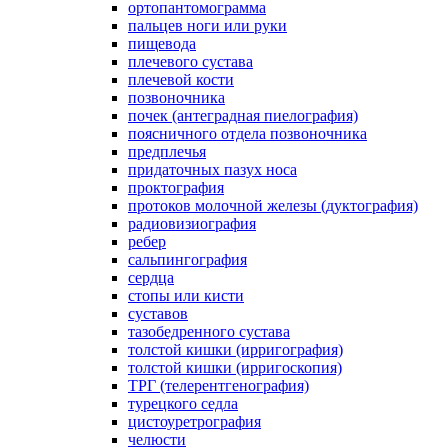
ортопантомограмма
пальцев ноги или руки
пищевода
плечевого сустава
плечевой кости
позвоночника
почек (антеградная пиелография)
поясничного отдела позвоночника
предплечья
придаточных пазух носа
проктография
протоков молочной железы (дуктография)
радиовизиография
ребер
сальпингография
сердца
стопы или кисти
суставов
тазобедренного сустава
толстой кишки (ирригография)
толстой кишки (ирригоскопия)
ТРГ (телерентгенография)
турецкого седла
цистоуретрография
челюсти