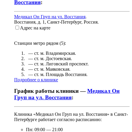
Восстания
:
Медикал Он Груп на ул. Восстания
.
Восстания, д. 1
,
Санкт-Петербург, Россия
.
Адрес на карте
Станции метро рядом (
5
):
— ст. м.
Владимирская
.
— ст. м.
Достоевская
.
— ст. м.
Лиговский проспект
.
— ст. м.
Маяковская
.
— ст. м.
Площадь Восстания
.
Подробнее о клинике
График работы клиники —
Медикал Он
Груп на ул. Восстания
:
Клиника «Медикал Он Груп на ул. Восстания» в Санкт-
Петербурге работает согласно расписанию:
Пн:
09:00
—
21:00