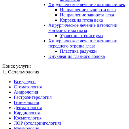
Хирургическое лечение патологии век
Исправление выворота века
Исправление заворота века
Коррекция птоза века
Хирургическое лечение патологии
конъюнктивы глаза
Удаление птеригиума
Хирургическое лечение патологии
переднего отрезка глаза
Пластика радужки
Энуклеация глазного яблока
Поиск услуги:
Офтальмология
Все услуги
Стоматология
Андрология
Гастроэнтерология
Гинекология
Дерматология
Кардиология
Косметология
ЛОР (отоларингология)
Маммология