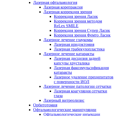
Лазерная офтальмология
Лазерная корепраксия
Лазерная коррекция зрения
Коррекция зрения Ласик
Коррекция зрения методом
ReLex SMILE
Коррекция зрения Супер Ласик
Коррекция зрения Фемто Ласик
Лазерное лечение глаукомы
Лазерная иридэктомия
Лазерная трабекулопластика
Лазерное лечение катаракты
Лазерная дисцизия задней
капсулы хрусталика
Лазерная факоэмульсификация
катаракты
Лазерное удаление преципитатов
с поверхности ИОЛ
Лазерное лечение патологии сетчатки
Лазерная коагуляция сетчатки
глаза
Лазерный витреолизис
Орбитотомия
Офтальмологические манипуляции
Офтальмологические инъекции