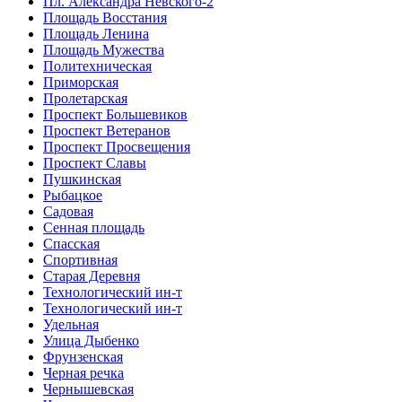
Пл. Александра Невского-2
Площадь Восстания
Площадь Ленина
Площадь Мужества
Политехническая
Приморская
Пролетарская
Проспект Большевиков
Проспект Ветеранов
Проспект Просвещения
Проспект Славы
Пушкинская
Рыбацкое
Садовая
Сенная площадь
Спасская
Спортивная
Старая Деревня
Технологический ин-т
Технологический ин-т
Удельная
Улица Дыбенко
Фрунзенская
Черная речка
Чернышевская