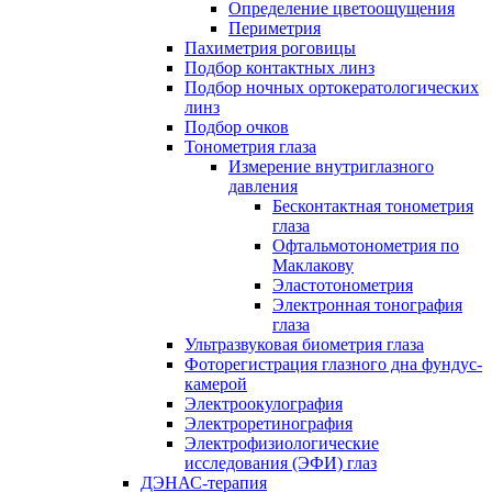
Определение цветоощущения
Периметрия
Пахиметрия роговицы
Подбор контактных линз
Подбор ночных ортокератологических
линз
Подбор очков
Тонометрия глаза
Измерение внутриглазного
давления
Бесконтактная тонометрия
глаза
Офтальмотонометрия по
Маклакову
Эластотонометрия
Электронная тонография
глаза
Ультразвуковая биометрия глаза
Фоторегистрация глазного дна фундус-
камерой
Электроокулография
Электроретинография
Электрофизиологические
исследования (ЭФИ) глаз
ДЭНАС-терапия