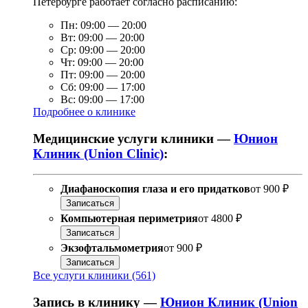
Петербурге работает согласно расписанию:
Пн:
09:00
—
20:00
Вт:
09:00
—
20:00
Ср:
09:00
—
20:00
Чт:
09:00
—
20:00
Пт:
09:00
—
20:00
Сб:
09:00
—
17:00
Вс:
09:00
—
17:00
Подробнее о клинике
Медицинские услуги клиники —
Юнион
Клиник (Union Clinic)
:
Диафаноскопия глаза и его придатков
от
900 ₽
Записаться
Компьютерная периметрия
от
4800 ₽
Записаться
Экзофтальмометрия
от
900 ₽
Записаться
Все услуги клиники (561)
Запись в клинику —
Юнион Клиник (Union