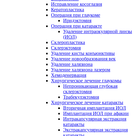
Исправление косоглазия
Кератопластика
Операция при глаукоме
Иридэктомия
Операция при катаракте
Удаление интраокулярной линзы
(ИОЛ)
Склеропластика
Склерэктомия
Удаление кисты конъюнктивы
Удаление новообразования век
Удаление халязиона
Удаление халязиона лазером
Хемоденервация
Хирургическое лечение глаукомы
Непроникающая глубокая
склерэктомия
Трабекулэктомия
Хирургическое лечение катаракты
Вторичная имплантация ИОЛ
Имплантация ИОЛ при афакии
Интракапсулярная экстракция
катаракты
Экстракапсулярная экстракция
катаракты