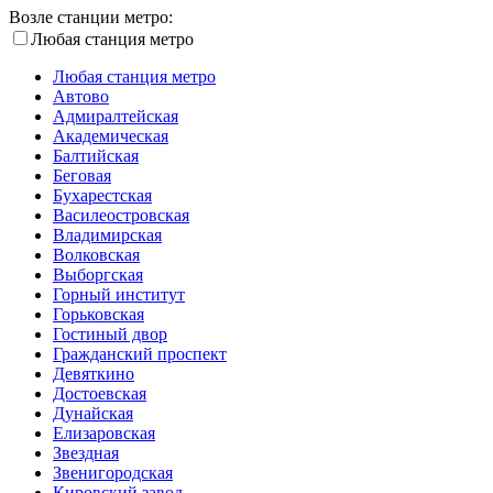
Возле станции метро:
Любая станция метро
Любая станция метро
Автово
Адмиралтейская
Академическая
Балтийская
Беговая
Бухарестская
Василеостровская
Владимирская
Волковская
Выборгская
Горный институт
Горьковская
Гостиный двор
Гражданский проспект
Девяткино
Достоевская
Дунайская
Елизаровская
Звездная
Звенигородская
Кировский завод