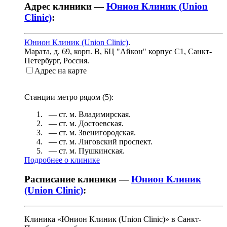
Адрес клиники —
Юнион Клиник (Union
Clinic)
:
Юнион Клиник (Union Clinic)
.
Марата, д. 69, корп. В, БЦ "Айкон" корпус С1
,
Санкт-
Петербург, Россия
.
Адрес на карте
Станции метро рядом (
5
):
— ст. м.
Владимирская
.
— ст. м.
Достоевская
.
— ст. м.
Звенигородская
.
— ст. м.
Лиговский проспект
.
— ст. м.
Пушкинская
.
Подробнее о клинике
Расписание клиники —
Юнион Клиник
(Union Clinic)
:
Клиника «Юнион Клиник (Union Clinic)» в Санкт-