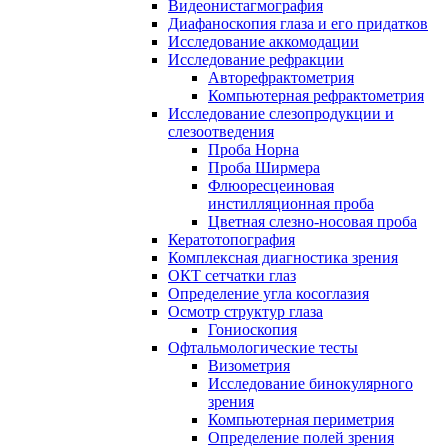
Видеонистагмография
Диафаноскопия глаза и его придатков
Исследование аккомодации
Исследование рефракции
Авторефрактометрия
Компьютерная рефрактометрия
Исследование слезопродукции и
слезоотведения
Проба Норна
Проба Ширмера
Флюоресцеиновая
инстилляционная проба
Цветная слезно-носовая проба
Кератотопография
Комплексная диагностика зрения
ОКТ сетчатки глаз
Определение угла косоглазия
Осмотр структур глаза
Гониоскопия
Офтальмологические тесты
Визометрия
Исследование бинокулярного
зрения
Компьютерная периметрия
Определение полей зрения