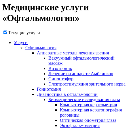
Медицинские услуги
«Офтальмология»
Текущие услуги
Услуги
Офтальмология
Аппаратные методы лечения зрения
Вакуумный офтальмологический
массаж
Визотроник
Лечение на аппарате Амблиокор
Синоптофор
Электростимуляция зрительного нерва
Гониотомия
Диагностика в офтальмологии
Биометрические исследования глаза
Компьютерная кератометрия
Компьютерная кератопография
роговицы
Оптическая биометрия глаза
Экзофтальмометрия