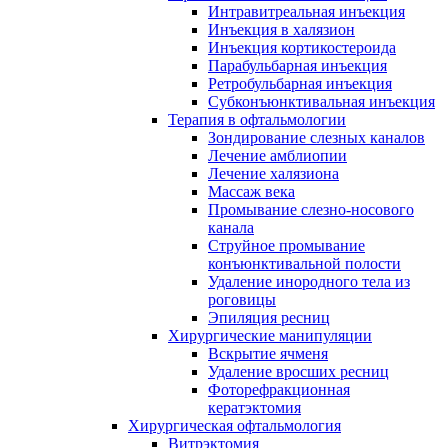
Интравитреальная инъекция
Инъекция в халязион
Инъекция кортикостероида
Парабульбарная инъекция
Ретробульбарная инъекция
Субконъюнктивальная инъекция
Терапия в офтальмологии
Зондирование слезных каналов
Лечение амблиопии
Лечение халязиона
Массаж века
Промывание слезно-носового
канала
Струйное промывание
конъюнктивальной полости
Удаление инородного тела из
роговицы
Эпиляция ресниц
Хирургические манипуляции
Вскрытие ячменя
Удаление вросших ресниц
Фоторефракционная
кератэктомия
Хирургическая офтальмология
Витрэктомия