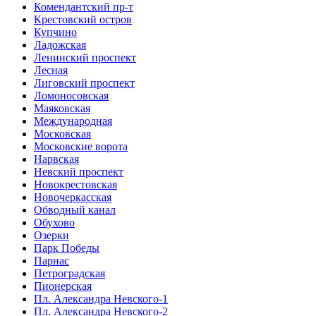
Комендантский пр-т
Крестовский остров
Купчино
Ладожская
Ленинский проспект
Лесная
Лиговский проспект
Ломоносовская
Маяковская
Международная
Московская
Московские ворота
Нарвская
Невский проспект
Новокрестовская
Новочеркасская
Обводный канал
Обухово
Озерки
Парк Победы
Парнас
Петроградская
Пионерская
Пл. Александра Невского-1
Пл. Александра Невского-2