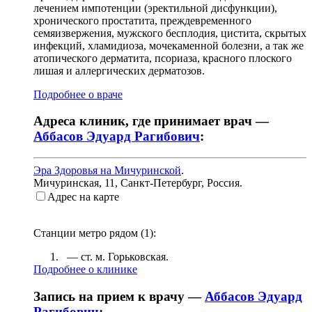
лечением импотенции (эректильной дисфункции),
хронического простатита, преждевременного
семяизвержения, мужского бесплодия, цистита, скрытых
инфекций, хламидиоза, мочекаменной болезни, а так же
атопического дерматита, псориаза, красного плоского
лишая и аллергических дерматозов.
Подробнее о враче
Адреса клиник, где принимает врач —
Аббасов Эдуард Рагибович
:
Эра Здоровья на Мичуринской
.
Мичуринская, 11
,
Санкт-Петербург, Россия
.
Адрес на карте
Станции метро рядом (
1
):
— ст. м.
Горьковская
.
Подробнее о клинике
Запись на прием к врачу —
Аббасов Эдуард
Рагибович
: