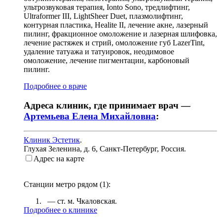
ультрозвуковая терапия, Ionto Sono, тредлифтинг,
Ultraformer III, LightSheer Duet, плазмолифтинг,
контурная пластика, Healite II, лечение акне, лазерный
пилинг, фракционное омоложение и лазерная шлифовка,
лечение растяжек и стрий, омоложение губ LazerTint,
удаление татуажа и татуировок, неодимовое
омоложение, лечение пигментации, карбоновый
пилинг.
Подробнее о враче
Адреса клиник, где принимает врач —
Артемьева Елена Михайловна
:
Клиник Эстетик
.
Глухая Зеленина, д. 6
,
Санкт-Петербург, Россия
.
Адрес на карте
Станции метро рядом (
1
):
— ст. м.
Чкаловская
.
Подробнее о клинике