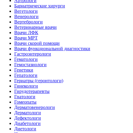
Артрологи
Бариатрические хирурги
Вегетологи
Венерологи
Вертебрологи
Ветеринарные врачи
Врачи ЛФК
Врачи МРТ
Врачи скорой помощи
Врачи функциональной диагностики
Гастроэнтерологи
Гематологи
Гемостазиологи
Генетики
Гепатологи
Гериатры (геронтологи)
Гинекологи
Гирудотерапевты
Гнатологи
Гомеопаты
Дерматовенерологи
Дерматологи
Дефектологи
Диабетологи
Диетологи