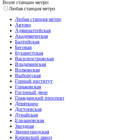
Возле станции метро:
Любая станция метро
Любая станция метро
Автово
Адмиралтейская
Академическая
Балтийская
Беговая
Бухарестская
Василеостровская
Владимирская
Волковская
Выборгская
Горный институт
Горьковская
Гостиный двор
Гражданский проспект
Девяткино
Достоевская
Дунайская
Елизаровская
Звездная
Звенигородская
Кировский завод