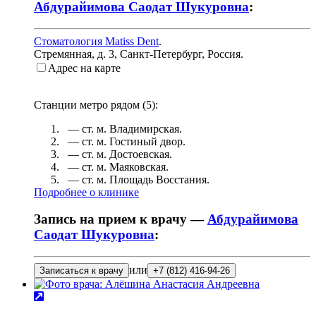
Абдурайимова Саодат Шукуровна
:
Стоматология Matiss Dent
.
Стремянная, д. 3
,
Санкт-Петербург, Россия
.
Адрес на карте
Станции метро рядом (
5
):
— ст. м.
Владимирская
.
— ст. м.
Гостиный двор
.
— ст. м.
Достоевская
.
— ст. м.
Маяковская
.
— ст. м.
Площадь Восстания
.
Подробнее о клинике
Запись на прием к врачу —
Абдурайимова
Саодат Шукуровна
:
или
Записаться к врачу
+7 (812) 416-94-26