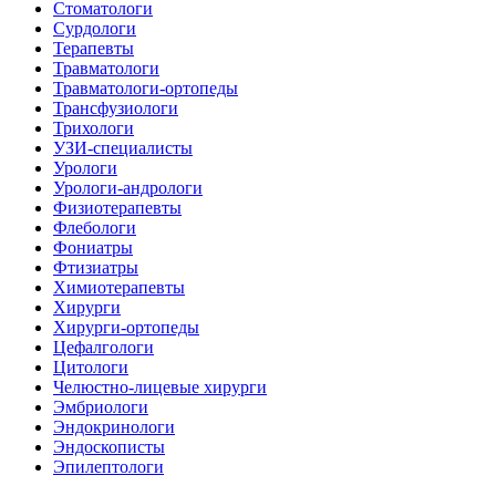
Стоматологи
Сурдологи
Терапевты
Травматологи
Травматологи-ортопеды
Трансфузиологи
Трихологи
УЗИ-специалисты
Урологи
Урологи-андрологи
Физиотерапевты
Флебологи
Фониатры
Фтизиатры
Химиотерапевты
Хирурги
Хирурги-ортопеды
Цефалгологи
Цитологи
Челюстно-лицевые хирурги
Эмбриологи
Эндокринологи
Эндоскописты
Эпилептологи