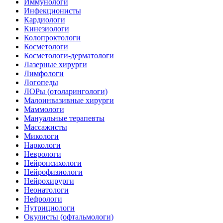
Иммунологи
Инфекционисты
Кардиологи
Кинезиологи
Колопроктологи
Косметологи
Косметологи-дерматологи
Лазерные хирурги
Лимфологи
Логопеды
ЛОРы (отоларингологи)
Малоинвазивные хирурги
Маммологи
Мануальные терапевты
Массажисты
Микологи
Наркологи
Неврологи
Нейропсихологи
Нейрофизиологи
Нейрохирурги
Неонатологи
Нефрологи
Нутрициологи
Окулисты (офтальмологи)