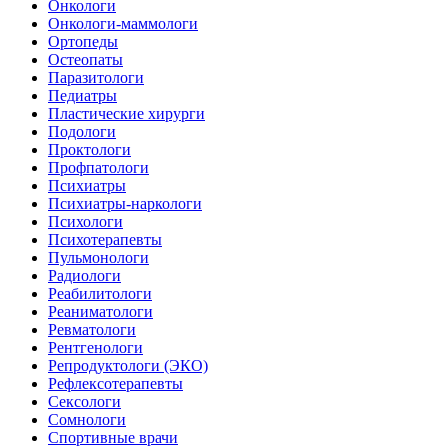
Онкологи
Онкологи-маммологи
Ортопеды
Остеопаты
Паразитологи
Педиатры
Пластические хирурги
Подологи
Проктологи
Профпатологи
Психиатры
Психиатры-наркологи
Психологи
Психотерапевты
Пульмонологи
Радиологи
Реабилитологи
Реаниматологи
Ревматологи
Рентгенологи
Репродуктологи (ЭКО)
Рефлексотерапевты
Сексологи
Сомнологи
Спортивные врачи