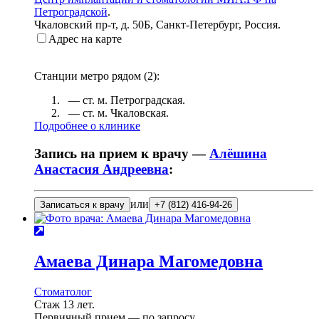
Петроградской
.
Чкаловский пр-т, д. 50Б
,
Санкт-Петербург, Россия
.
Адрес на карте
Станции метро рядом (
2
):
— ст. м.
Петроградская
.
— ст. м.
Чкаловская
.
Подробнее о клинике
Запись на прием к врачу —
Алёшина
Анастасия Андреевна
:
или
Записаться к врачу
+7 (812) 416-94-26
Амаева
Динара Магомедовна
Стоматолог
Стаж 13 лет.
Первичный прием —
по запросу