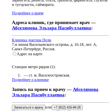
ларингита, ринита, отита, трахеита, фарингита, глухоты
и тугоухости, гайморита.
Подробнее о враче
Адреса клиник, где принимает врач —
Абселямова Эльзара Насибуллаевна
:
Клиника доктора Пеля
.
7-я линия Васильевского острова, д. 16-18, лит. А
,
Санкт-Петербург, Россия
.
Адрес на карте
Станции метро рядом (
1
):
— ст. м.
Василеостровская
.
Подробнее о клинике
Запись на прием к врачу —
Абселямова
Эльзара Насибуллаевна
:
или
Записаться к врачу
+7 (812) 416-94-26