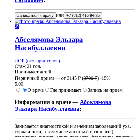
или
Записаться к врачу
+7 (812) 416-94-26
Абселямова
Эльзара
Насибуллаевна
ЛОР (отоларинголог)
Стаж 21 год.
Принимает детей
Первичный прием —
от
3145 ₽
(
3700 ₽
)
-15%
5.00
О враче
Где принимает
Запись на приём
Информация о враче —
Абселямова
Эльзара Насибуллаевна
:
Занимается диагностикой и лечением заболеваний уха,
горла и носа, в том числе ангины (тонзиллита),