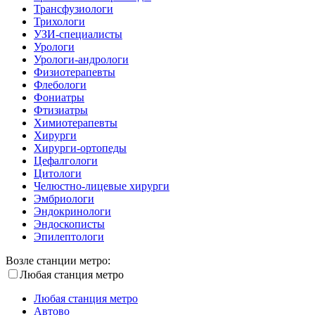
Трансфузиологи
Трихологи
УЗИ-специалисты
Урологи
Урологи-андрологи
Физиотерапевты
Флебологи
Фониатры
Фтизиатры
Химиотерапевты
Хирурги
Хирурги-ортопеды
Цефалгологи
Цитологи
Челюстно-лицевые хирурги
Эмбриологи
Эндокринологи
Эндоскописты
Эпилептологи
Возле станции метро:
Любая станция метро
Любая станция метро
Автово