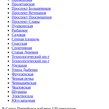
Пролетарская
Проспект Большевиков
Проспект Ветеранов
Проспект Просвещения
Проспект Славы
Пушкинская
Рыбацкое
Садовая
Сенная площадь
Спасская
Спортивная
Старая Деревня
Технологический ин-т
Технологический ин-т
Удельная
Улица Дыбенко
Фрунзенская
Черная речка
Чернышевская
Чкаловская
Шушары
Электросила
Юго-западная
В Санкт-Петербурге найдено
120
онкологов.