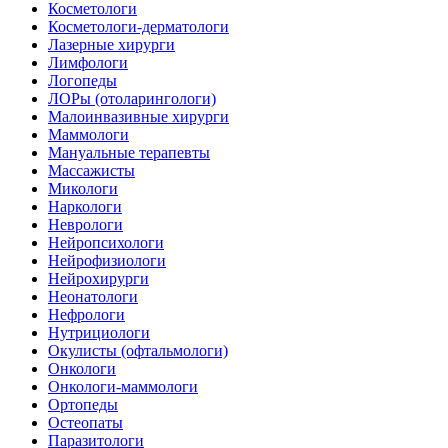
Косметологи
Косметологи-дерматологи
Лазерные хирурги
Лимфологи
Логопеды
ЛОРы (отоларингологи)
Малоинвазивные хирурги
Маммологи
Мануальные терапевты
Массажисты
Микологи
Наркологи
Неврологи
Нейропсихологи
Нейрофизиологи
Нейрохирурги
Неонатологи
Нефрологи
Нутрициологи
Окулисты (офтальмологи)
Онкологи
Онкологи-маммологи
Ортопеды
Остеопаты
Паразитологи