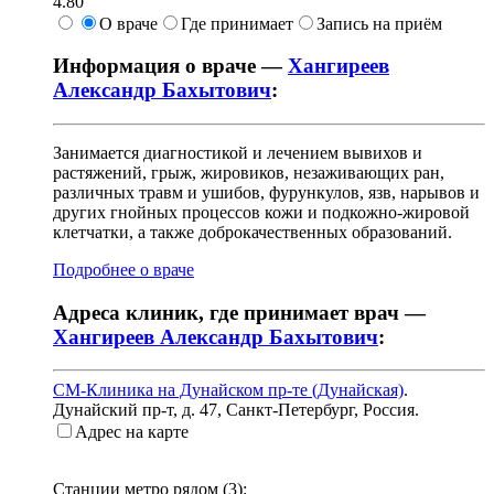
4.80
О враче
Где принимает
Запись на приём
Информация о враче —
Хангиреев
Александр Бахытович
:
Занимается диагностикой и лечением вывихов и
растяжений, грыж, жировиков, незаживающих ран,
различных травм и ушибов, фурункулов, язв, нарывов и
других гнойных процессов кожи и подкожно-жировой
клетчатки, а также доброкачественных образований.
Подробнее о враче
Адреса клиник, где принимает врач —
Хангиреев Александр Бахытович
:
СМ-Клиника на Дунайском пр-те (Дунайская)
.
Дунайский пр-т, д. 47
,
Санкт-Петербург, Россия
.
Адрес на карте
Станции метро рядом (
3
):