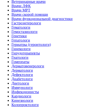
Ветеринарные врачи
Врачи ЛФК
Врачи МРТ
Врачи скорой помощи
Врачи функциональной диагностики
Гастроэнтерологи
Гематологи
Гемостазиологи
Генетики
Гепатологи
Гериатры (геронтологи)
Гинекологи
Гирудотерапевты
Гнатологи
Гомеопаты
Дерматовенерологи
Дерматологи
Дефектологи
Диабетологи
Диетологи
Иммунологи
Инфекционисты
Кардиологи
Кинезиологи
Колопроктологи