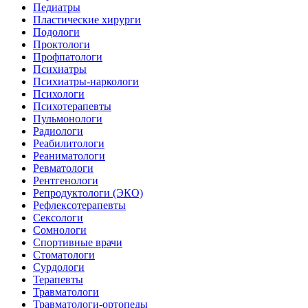
Педиатры
Пластические хирурги
Подологи
Проктологи
Профпатологи
Психиатры
Психиатры-наркологи
Психологи
Психотерапевты
Пульмонологи
Радиологи
Реабилитологи
Реаниматологи
Ревматологи
Рентгенологи
Репродуктологи (ЭКО)
Рефлексотерапевты
Сексологи
Сомнологи
Спортивные врачи
Стоматологи
Сурдологи
Терапевты
Травматологи
Травматологи-ортопеды