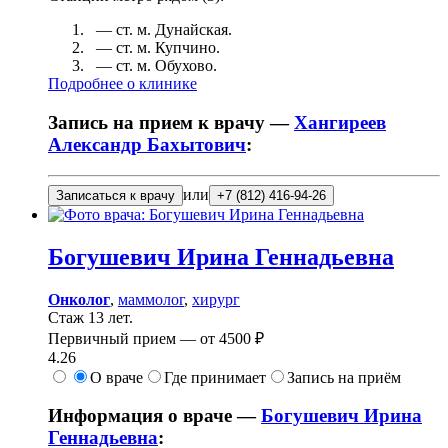
— ст. м.
Дунайская
.
— ст. м.
Купчино
.
— ст. м.
Обухово
.
Подробнее о клинике
Запись на прием к врачу —
Хангиреев
Александр Бахытович
:
или
Записаться к врачу
+7 (812) 416-94-26
Богушевич
Ирина Геннадьевна
Онколог
,
маммолог
,
хирург
Стаж 13 лет.
Первичный прием —
от
4500 ₽
4.26
О враче
Где принимает
Запись на приём
Информация о враче —
Богушевич Ирина
Геннадьевна
: