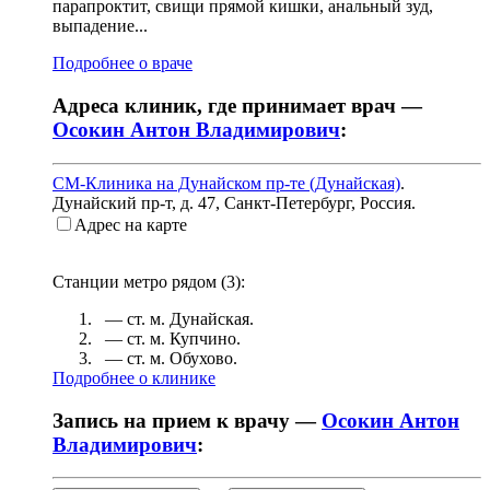
парапроктит, свищи прямой кишки, анальный зуд,
выпадение...
Подробнее о враче
Адреса клиник, где принимает врач —
Осокин Антон Владимирович
:
СМ-Клиника на Дунайском пр-те (Дунайская)
.
Дунайский пр-т, д. 47
,
Санкт-Петербург, Россия
.
Адрес на карте
Станции метро рядом (
3
):
— ст. м.
Дунайская
.
— ст. м.
Купчино
.
— ст. м.
Обухово
.
Подробнее о клинике
Запись на прием к врачу —
Осокин Антон
Владимирович
: