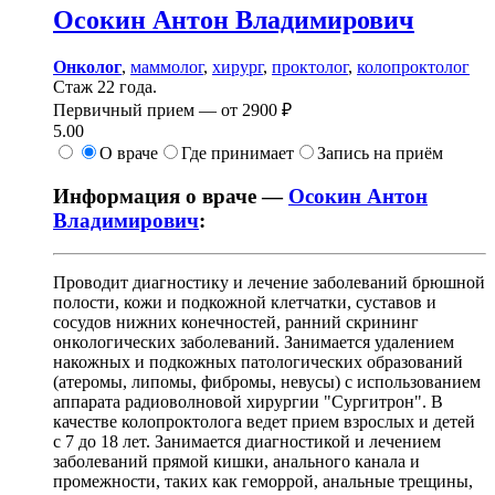
Осокин
Антон Владимирович
Онколог
,
маммолог
,
хирург
,
проктолог
,
колопроктолог
Стаж 22 года.
Первичный прием —
от
2900 ₽
5.00
О враче
Где принимает
Запись на приём
Информация о враче —
Осокин Антон
Владимирович
:
Проводит диагностику и лечение заболеваний брюшной
полости, кожи и подкожной клетчатки, суставов и
сосудов нижних конечностей, ранний скрининг
онкологических заболеваний. Занимается удалением
накожных и подкожных патологических образований
(атеромы, липомы, фибромы, невусы) с использованием
аппарата радиоволновой хирургии "Сургитрон". В
качестве колопроктолога ведет прием взрослых и детей
с 7 до 18 лет. Занимается диагностикой и лечением
заболеваний прямой кишки, анального канала и
промежности, таких как геморрой, анальные трещины,