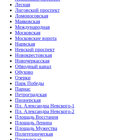
Лесная
Лиговский проспект
Ломоносовская
Маяковская
Международная
Московская
Московские ворота
Нарвская
Невский проспект
Новокрестовская
Новочеркасская
Обводный канал
Обухово
Озерки
Парк Победы
Парнас
Петроградская
Пионерская
Пл. Александра Невского-1
Пл. Александра Невского-2
Площадь Восстания
Площадь Ленина
Площадь Мужества
Политехническая
Приморская