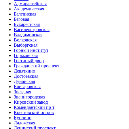
Адмиралтейская
Академическая
Балтийская
Беговая
Бухарестская
Василеостровская
Владимирская
Волковская
Выборгская
Горный институт
Горьковская
Гостиный двор
Гражданский проспект
Девяткино
Достоевская
Дунайская
Елизаровская
Звездная
Звенигородская
Кировский завод
Комендантский пр-т
Крестовский остров
Купчино
Ладожская
Ленинский проспект