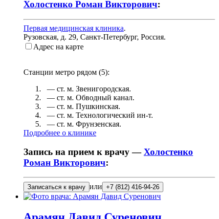
Холостенко Роман Викторович
:
Первая медицинская клиника
.
Рузовская, д. 29
,
Санкт-Петербург, Россия
.
Адрес на карте
Станции метро рядом (
5
):
— ст. м.
Звенигородская
.
— ст. м.
Обводный канал
.
— ст. м.
Пушкинская
.
— ст. м.
Технологический ин-т
.
— ст. м.
Фрунзенская
.
Подробнее о клинике
Запись на прием к врачу —
Холостенко
Роман Викторович
:
или
Записаться к врачу
+7 (812) 416-94-26
Арамян
Давид Суренович