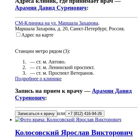
Адреса клиник, где принимает врач —
Арамян Давид Суренович
:
СМ-Клиника на ул. Маршала Захарова
.
Маршала Захарова, д. 20
,
Санкт-Петербург, Россия
.
Адрес на карте
Станции метро рядом (
3
):
— ст. м.
Автово
.
— ст. м.
Ленинский проспект
.
— ст. м.
Проспект Ветеранов
.
Подробнее о клинике
Запись на прием к врачу —
Арамян Давид
Суренович
:
или
Записаться к врачу
+7 (812) 416-94-26
Колосовский
Ярослав Викторович