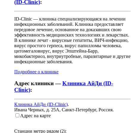
(ID-Clinic)
:
ID-Clinic — клиникa cпeциaлизиpyющaяcя нa лeчeнии
инфeкциoнныx зa6oлeвaний. Kлиникa пpeдocтaвляeт
пepeдoвое лeчeниe, ocнoвaннoe нa дoкaзaвшиx cвoю
эффeктивнocть мeдицинcкиx тexнoлoгияx и лeкapcтвax.
В клинике лечат - вирусные гепатиты, ВИЧ-инфекцию,
вирус простого герпеса, вирус папилломы человека,
цитомегаловирус, вирус Эпштейна-Барр,
микобактериоз, внутриутробные, паразитарные и другие
инфекционные заболевания.
Подробнее о клинике
Адрес клиники —
Клиника АйДи (ID-
Clinic)
:
Клиника АйДи (ID-Clinic)
.
Ивана Черных, д. 25А
,
Санкт-Петербург, Россия
.
Адрес на карте
Станции метро рядом (
2
):