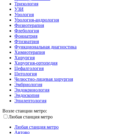
Трихология
УЗИ
Урология
Урология-андрология
Физиотерапия
Флебология
Фониатрия
Фтизиатрия
Функциональная диагностика
Химиотерапия
Хирургия
Хирургия-ортопедия
Цефалгология
Цитология
Челюстно-лицевая хирургия
Эмбриология
Эндокринология
Эндоскопия
Эпилептология
Возле станции метро:
Любая станция метро
Любая станция метро
Автово