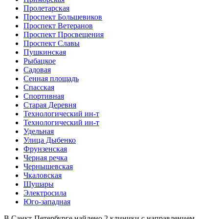
Пролетарская
Проспект Большевиков
Проспект Ветеранов
Проспект Просвещения
Проспект Славы
Пушкинская
Рыбацкое
Садовая
Сенная площадь
Спасская
Спортивная
Старая Деревня
Технологический ин-т
Технологический ин-т
Удельная
Улица Дыбенко
Фрунзенская
Черная речка
Чернышевская
Чкаловская
Шушары
Электросила
Юго-западная
В Санкт-Петербурге найдено
2
клиники с направлением