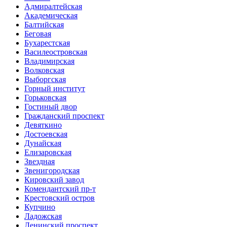
Адмиралтейская
Академическая
Балтийская
Беговая
Бухарестская
Василеостровская
Владимирская
Волковская
Выборгская
Горный институт
Горьковская
Гостиный двор
Гражданский проспект
Девяткино
Достоевская
Дунайская
Елизаровская
Звездная
Звенигородская
Кировский завод
Комендантский пр-т
Крестовский остров
Купчино
Ладожская
Ленинский проспект