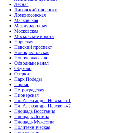
Лесная
Лиговский проспект
Ломоносовская
Маяковская
Международная
Московская
Московские ворота
Нарвская
Невский проспект
Новокрестовская
Новочеркасская
Обводный канал
Обухово
Озерки
Парк Победы
Парнас
Петроградская
Пионерская
Пл. Александра Невского-1
Пл. Александра Невского-2
Площадь Восстания
Площадь Ленина
Площадь Мужества
Политехническая
Приморская