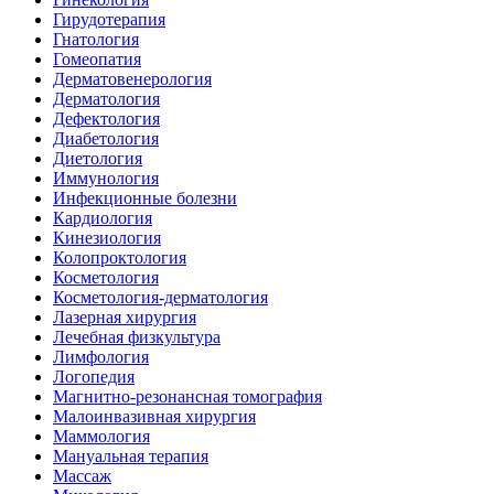
Гирудотерапия
Гнатология
Гомеопатия
Дерматовенерология
Дерматология
Дефектология
Диабетология
Диетология
Иммунология
Инфекционные болезни
Кардиология
Кинезиология
Колопроктология
Косметология
Косметология-дерматология
Лазерная хирургия
Лечебная физкультура
Лимфология
Логопедия
Магнитно-резонансная томография
Малоинвазивная хирургия
Маммология
Мануальная терапия
Массаж