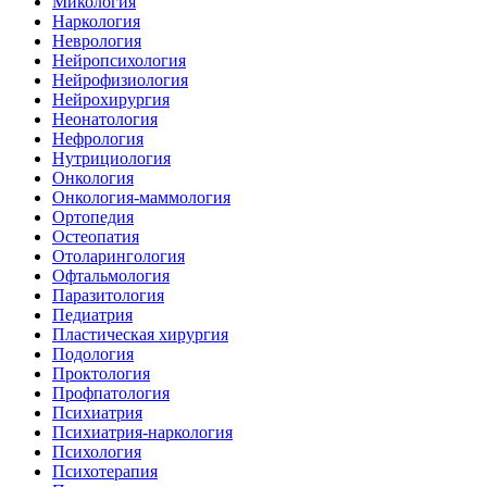
Микология
Наркология
Неврология
Нейропсихология
Нейрофизиология
Нейрохирургия
Неонатология
Нефрология
Нутрициология
Онкология
Онкология-маммология
Ортопедия
Остеопатия
Отоларингология
Офтальмология
Паразитология
Педиатрия
Пластическая хирургия
Подология
Проктология
Профпатология
Психиатрия
Психиатрия-наркология
Психология
Психотерапия