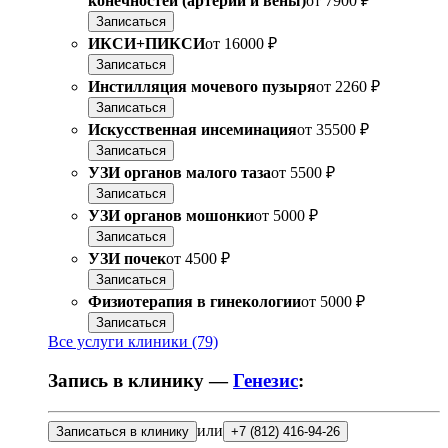
конечностей (артерии и вены)
от
7900 ₽
Записаться
ИКСИ+ПИКСИ
от
16000 ₽
Записаться
Инстилляция мочевого пузыря
от
2260 ₽
Записаться
Искусственная инсеминация
от
35500 ₽
Записаться
УЗИ органов малого таза
от
5500 ₽
Записаться
УЗИ органов мошонки
от
5000 ₽
Записаться
УЗИ почек
от
4500 ₽
Записаться
Физиотерапия в гинекологии
от
5000 ₽
Записаться
Все услуги клиники (79)
Запись в клинику —
Генезис
:
или
Записаться в клинику
+7 (812) 416-94-26