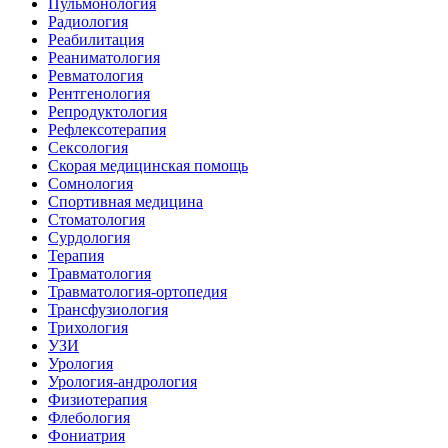
Пульмонология
Радиология
Реабилитация
Реаниматология
Ревматология
Рентгенология
Репродуктология
Рефлексотерапия
Сексология
Скорая медицинская помощь
Сомнология
Спортивная медицина
Стоматология
Сурдология
Терапия
Травматология
Травматология-ортопедия
Трансфузиология
Трихология
УЗИ
Урология
Урология-андрология
Физиотерапия
Флебология
Фониатрия