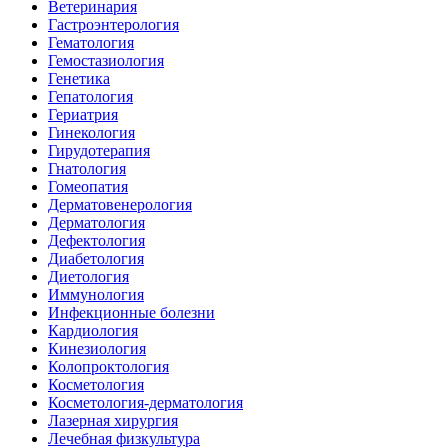
Ветеринария
Гастроэнтерология
Гематология
Гемостазиология
Генетика
Гепатология
Гериатрия
Гинекология
Гирудотерапия
Гнатология
Гомеопатия
Дерматовенерология
Дерматология
Дефектология
Диабетология
Диетология
Иммунология
Инфекционные болезни
Кардиология
Кинезиология
Колопроктология
Косметология
Косметология-дерматология
Лазерная хирургия
Лечебная физкультура