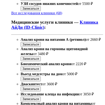
УЗИ сосудов нижних конечностей
от
5500 ₽
Записаться
Все исследования клиники (68)
Медицинские услуги клиники —
Клиника
АйДи (ID-Clinic)
:
Анализ крови на витамин А (ретинол)
от
2660 ₽
Записаться
Анализ крови на гормоны щитовидной
железы
от
3480 ₽
Записаться
Биохимический анализ крови
от
2220 ₽
Записаться
Выезд медсестры на дом
от
5000 ₽
Записаться
Диаскинтест
от
3600 ₽
Записаться
Исследование клеща на инфекции
от
3050 ₽
Записаться
Комплексный анализ крови на витамины
от