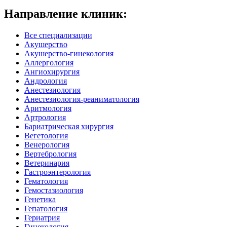
Направление клиник:
Все специализации
Акушерство
Акушерство-гинекология
Аллергология
Ангиохирургия
Андрология
Анестезиология
Анестезиология-реаниматология
Аритмология
Артрология
Бариатрическая хирургия
Вегетология
Венерология
Вертебрология
Ветеринария
Гастроэнтерология
Гематология
Гемостазиология
Генетика
Гепатология
Гериатрия
Гинекология