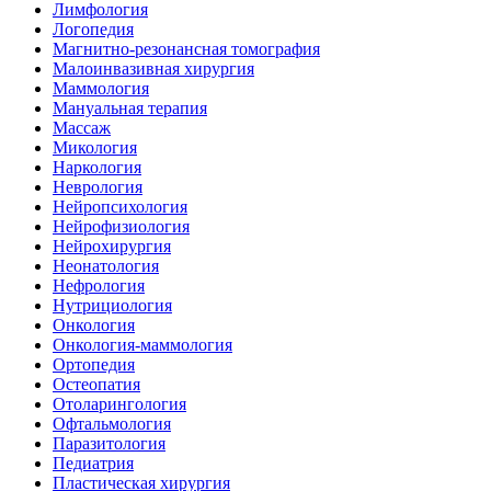
Лимфология
Логопедия
Магнитно-резонансная томография
Малоинвазивная хирургия
Маммология
Мануальная терапия
Массаж
Микология
Наркология
Неврология
Нейропсихология
Нейрофизиология
Нейрохирургия
Неонатология
Нефрология
Нутрициология
Онкология
Онкология-маммология
Ортопедия
Остеопатия
Отоларингология
Офтальмология
Паразитология
Педиатрия
Пластическая хирургия