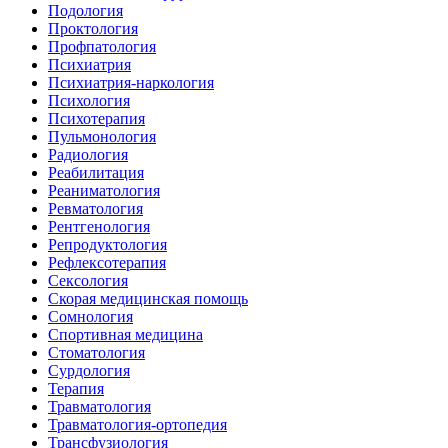
Подология
Проктология
Профпатология
Психиатрия
Психиатрия-наркология
Психология
Психотерапия
Пульмонология
Радиология
Реабилитация
Реаниматология
Ревматология
Рентгенология
Репродуктология
Рефлексотерапия
Сексология
Скорая медицинская помощь
Сомнология
Спортивная медицина
Стоматология
Сурдология
Терапия
Травматология
Травматология-ортопедия
Трансфузиология