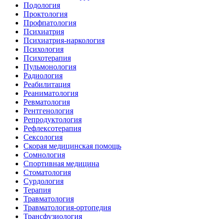
Подология
Проктология
Профпатология
Психиатрия
Психиатрия-наркология
Психология
Психотерапия
Пульмонология
Радиология
Реабилитация
Реаниматология
Ревматология
Рентгенология
Репродуктология
Рефлексотерапия
Сексология
Скорая медицинская помощь
Сомнология
Спортивная медицина
Стоматология
Сурдология
Терапия
Травматология
Травматология-ортопедия
Трансфузиология