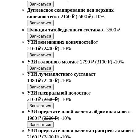
Записаться
Дуплексное сканирование вен верхних
конечностей
от
2160 ₽
(
2400 ₽
)
-10%
Записаться
Пункция тазобедренного сустава
от
3500 ₽
Записаться
УЗИ вен нижних конечностей
от
2160 ₽
(
2400 ₽
)
-10%
Записаться
УЗИ головного мозга
от
2790 ₽
(
3100 ₽
)
-10%
Записаться
УЗИ лучезапястного сустава
от
1980 ₽
(
2200 ₽
)
-10%
Записаться
УЗИ плевральной полости
от
2160 ₽
(
2400 ₽
)
-10%
Записаться
УЗИ предстательной железы абдоминальное
от
1980 ₽
(
2200 ₽
)
-10%
Записаться
УЗИ предстательной железы трансректальное
от
2160 ₽
(
2400 ₽
)
-10%