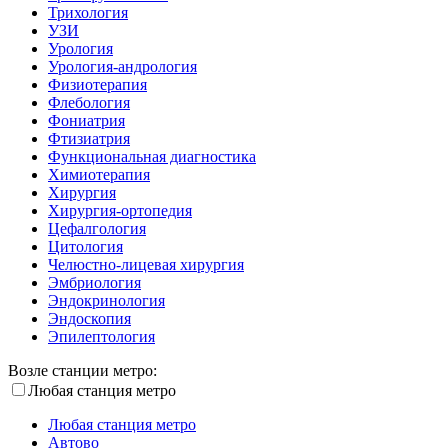
Трихология
УЗИ
Урология
Урология-андрология
Физиотерапия
Флебология
Фониатрия
Фтизиатрия
Функциональная диагностика
Химиотерапия
Хирургия
Хирургия-ортопедия
Цефалгология
Цитология
Челюстно-лицевая хирургия
Эмбриология
Эндокринология
Эндоскопия
Эпилептология
Возле станции метро:
Любая станция метро
Любая станция метро
Автово