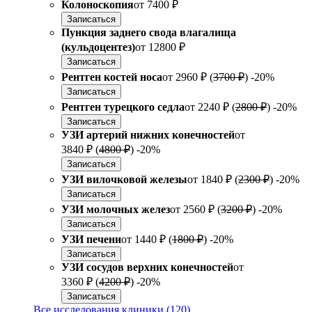
Колоноскопия
от
7400 ₽
Записаться
Пункция заднего свода влагалища
(кульдоцентез)
от
12800 ₽
Записаться
Рентген костей носа
от
2960 ₽
(
3700 ₽
)
-20%
Записаться
Рентген турецкого седла
от
2240 ₽
(
2800 ₽
)
-20%
Записаться
УЗИ артерий нижних конечностей
от
3840 ₽
(
4800 ₽
)
-20%
Записаться
УЗИ вилочковой железы
от
1840 ₽
(
2300 ₽
)
-20%
Записаться
УЗИ молочных желез
от
2560 ₽
(
3200 ₽
)
-20%
Записаться
УЗИ печени
от
1440 ₽
(
1800 ₽
)
-20%
Записаться
УЗИ сосудов верхних конечностей
от
3360 ₽
(
4200 ₽
)
-20%
Записаться
Все исследования клиники (120)