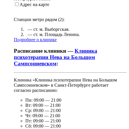
Адрес на карте
Станции метро рядом (
2
):
— ст. м.
Выборгская
.
— ст. м.
Площадь Ленина
.
Подробнее о клинике
Расписание клиники —
Клиника
психотерапии Нева на Большом
Сампсониевском
:
Клиника «Клиника психотерапии Нева на Большом
Сампсониевском» в Санкт-Петербурге работает
согласно расписанию:
Пн:
09:00
—
21:00
Вт:
09:00
—
21:00
Ср:
09:00
—
21:00
Чт:
09:00
—
21:00
Пт:
09:00
—
21:00
Сб:
09:00
—
21:00