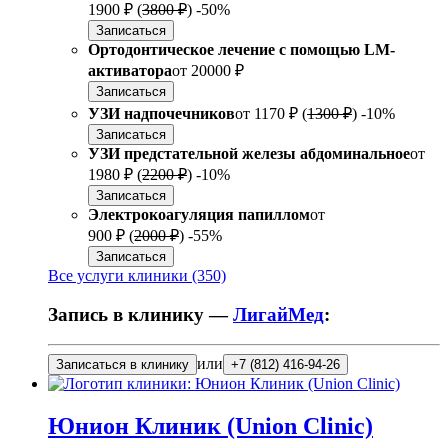
1900 ₽
(
3800 ₽
)
-50%
Записаться
Ортодонтическое лечение с помощью LM-
активатора
от
20000 ₽
Записаться
УЗИ надпочечников
от
1170 ₽
(
1300 ₽
)
-10%
Записаться
УЗИ предстательной железы абдоминальное
от
1980 ₽
(
2200 ₽
)
-10%
Записаться
Электрокоагуляция папиллом
от
900 ₽
(
2000 ₽
)
-55%
Записаться
Все услуги клиники (350)
Запись в клинику —
ЛигайМед
:
или
Записаться в клинику
+7 (812) 416-94-26
Юнион Клиник (Union Clinic)