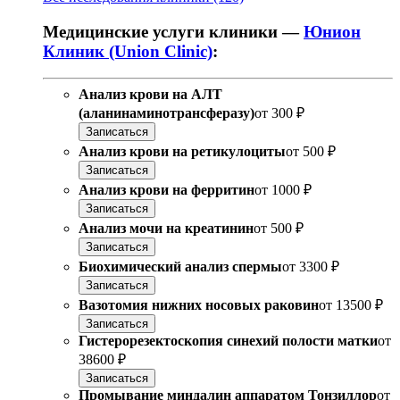
Медицинские услуги клиники —
Юнион
Клиник (Union Clinic)
:
Анализ крови на АЛТ
(аланинаминотрансферазу)
от
300 ₽
Записаться
Анализ крови на ретикулоциты
от
500 ₽
Записаться
Анализ крови на ферритин
от
1000 ₽
Записаться
Анализ мочи на креатинин
от
500 ₽
Записаться
Биохимический анализ спермы
от
3300 ₽
Записаться
Вазотомия нижних носовых раковин
от
13500 ₽
Записаться
Гистерорезектоскопия синехий полости матки
от
38600 ₽
Записаться
Промывание миндалин аппаратом Тонзиллор
от