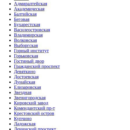
Адмиралтейская
Академическая
Балтийская
Беговая
Бухарестская
Василеостровская
Владимирская
Волковская
Выборгская
Горный институт
Горьковская
Гостиный двор
Гражданский проспект
Девяткино
Достоевская
Дунайская
Елизаровская
Звездная
Звенигородская
Кировский завод
Комендантский пр-т
Крестовский остров
Купчино
Ладожская
Ленинский проспект