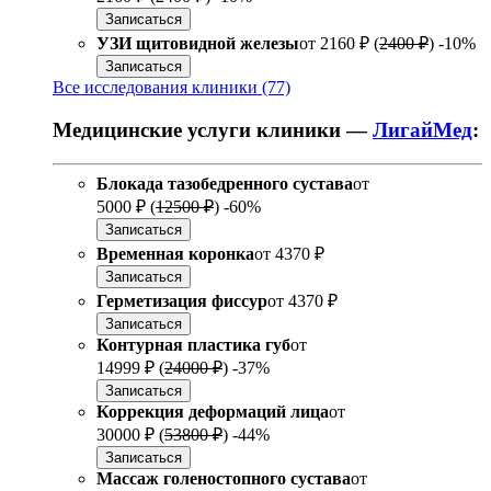
Записаться
УЗИ щитовидной железы
от
2160 ₽
(
2400 ₽
)
-10%
Записаться
Все исследования клиники (77)
Медицинские услуги клиники —
ЛигайМед
:
Блокада тазобедренного сустава
от
5000 ₽
(
12500 ₽
)
-60%
Записаться
Временная коронка
от
4370 ₽
Записаться
Герметизация фиссур
от
4370 ₽
Записаться
Контурная пластика губ
от
14999 ₽
(
24000 ₽
)
-37%
Записаться
Коррекция деформаций лица
от
30000 ₽
(
53800 ₽
)
-44%
Записаться
Массаж голеностопного сустава
от