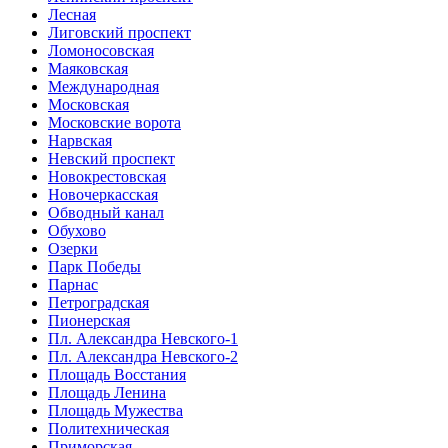
Лесная
Лиговский проспект
Ломоносовская
Маяковская
Международная
Московская
Московские ворота
Нарвская
Невский проспект
Новокрестовская
Новочеркасская
Обводный канал
Обухово
Озерки
Парк Победы
Парнас
Петроградская
Пионерская
Пл. Александра Невского-1
Пл. Александра Невского-2
Площадь Восстания
Площадь Ленина
Площадь Мужества
Политехническая
Приморская