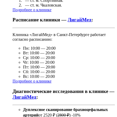
— ст. м.
Спортивная
.
— ст. м.
Чкаловская
.
Подробнее о клинике
Расписание клиники —
ЛигайМед
:
Клиника «ЛигайМед» в Санкт-Петербурге работает
согласно расписанию:
Пн:
10:00
—
20:00
Вт:
10:00
—
20:00
Ср:
10:00
—
20:00
Чт:
10:00
—
20:00
Пт:
10:00
—
20:00
Сб:
10:00
—
20:00
Вс:
10:00
—
20:00
Подробнее о клинике
Диагностические исследования в клинике —
ЛигайМед
:
Дуплексное сканирование брахиоцефальных
артерий
от
2520 ₽
(
2800 ₽
)
-10%