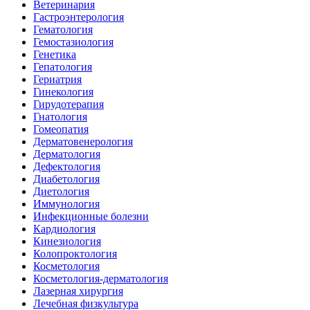
Ветеринария
Гастроэнтерология
Гематология
Гемостазиология
Генетика
Гепатология
Гериатрия
Гинекология
Гирудотерапия
Гнатология
Гомеопатия
Дерматовенерология
Дерматология
Дефектология
Диабетология
Диетология
Иммунология
Инфекционные болезни
Кардиология
Кинезиология
Колопроктология
Косметология
Косметология-дерматология
Лазерная хирургия
Лечебная физкультура