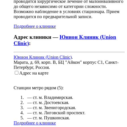
проводится хирургическое лечение от малоинвазивного
до общего независимо от категории сложности.
Возможно наблюдение в условиях стационара. Прием
проводится по предварительной записи.
Подробнее о клинике
Адрес клиники —
Юнион Клиник (Union
Clinic)
:
Юнион Клиник (Union Clinic)
.
Марата, д. 69, корп. В, БЦ "Айкон" корпус С1
,
Санкт-
Петербург, Россия
.
Адрес на карте
Станции метро рядом (
5
):
— ст. м.
Владимирская
.
— ст. м.
Достоевская
.
— ст. м.
Звенигородская
.
— ст. м.
Лиговский проспект
.
— ст. м.
Пушкинская
.
Подробнее о клинике