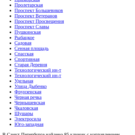
Пролетарская
Проспект Большевиков
Проспект Ветеранов
Проспект Просвещения
Проспект Славы
Пушкинская
Рыбацкое
Садовая
Сенная площадь
Спасская
Спортивная
Старая Деревня
Технологический ин-т
Технологический ин-т
Удельная
Улица Дыбенко
Фрунзенская
Черная речка
Чернышевская
Чкаловская
Шушары
Электросила
Юго-западная
В Санкт-Петербурге найдено
85
клиник с направлением